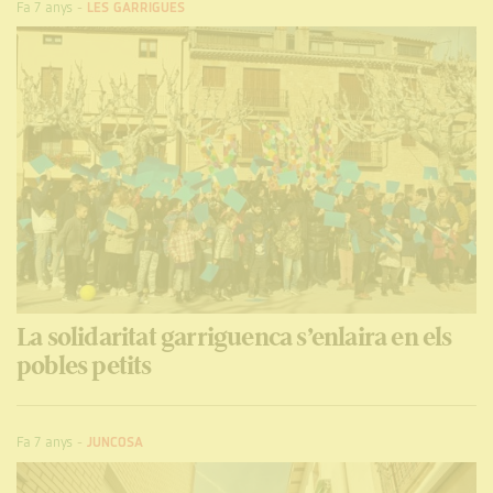
Fa 7 anys
-
LES GARRIGUES
La solidaritat garriguenca s’enlaira en els
pobles petits
Fa 7 anys
-
JUNCOSA