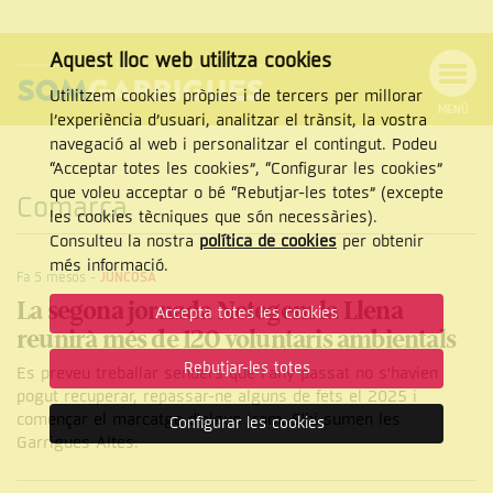
Aquest lloc web utilitza cookies
Utilitzem cookies pròpies i de tercers per millorar
MENÚ
l’experiència d’usuari, analitzar el trànsit, la vostra
MENÚ
Cercar
navegació al web i personalitzar el contingut. Podeu
DE
NAVEGACIÓ
Tanca
“Acceptar totes les cookies”, “Configurar les cookies”
que voleu acceptar o bé “Rebutjar-les totes” (excepte
Comarca
les cookies tècniques que són necessàries).
Consulteu la nostra
política de cookies
per obtenir
CERCAR
més informació.
Fa 5 mesos
-
JUNCOSA
La segona jornada Netegem la Llena
Accepta totes les cookies
reunirà més de 120 voluntaris ambientals
Rebutjar-les totes
Es preveu treballar senders que l'any passat no s'havien
pogut recuperar, repassar-ne alguns de fets el 2025 i
començar el marcatge d'algun tram. S'hi sumen les
Configurar les cookies
Garrigues Altes.