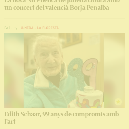
La nova Nit Poètica de Juneda clourà amb
un concert del valencià Borja Penalba
Fa 1 any
-
JUNEDA
-
LA FLORESTA
Edith Schaar, 99 anys de compromís amb
l’art