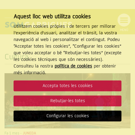
Aquest lloc web utilitza cookies
Utilitzem cookies pròpies i de tercers per millorar
MENÚ
l’experiència d’usuari, analitzar el trànsit, la vostra
MENÚ
Cercar
navegació al web i personalitzar el contingut. Podeu
DE
NAVEGACIÓ
Tanca
“Acceptar totes les cookies”, “Configurar les cookies”
que voleu acceptar o bé “Rebutjar-les totes” (excepte
Cultura
les cookies tècniques que són necessàries).
Consulteu la nostra
política de cookies
per obtenir
CERCAR
més informació.
Accepta totes les cookies
Rebutjar-les totes
Configurar les cookies
Fa 1 mes
-
JUNEDA