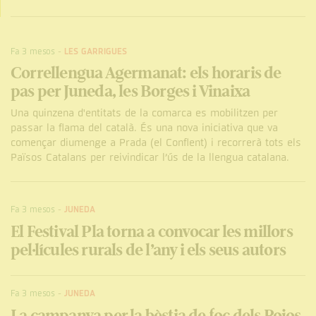
Fa 3 mesos
-
LES GARRIGUES
Correllengua Agermanat: els horaris de
pas per Juneda, les Borges i Vinaixa
Una quinzena d'entitats de la comarca es mobilitzen per
passar la flama del català. És una nova iniciativa que va
començar diumenge a Prada (el Conflent) i recorrerà tots els
Països Catalans per reivindicar l’ús de la llengua catalana.
Fa 3 mesos
-
JUNEDA
El Festival Pla torna a convocar les millors
pel·lícules rurals de l’any i els seus autors
Fa 3 mesos
-
JUNEDA
La campanya per la bèstia de foc dels Rojos