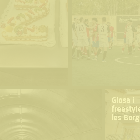
e
Glosa i
freestyl
les Bor