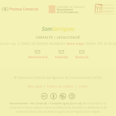
Som
Garrigues
CONTACTE I LOCALITZACIÓ
Carrer nou, 2 25400 LES BORGES BLANQUES
Veure mapa
Telèfon: 973 14 24 2
Administració
Publicitat
Redacció
© Associació Cultural Garriguenca de Comunicacions (ACGC)
Nota legal
Politica de cookies
Crèdits
Reconeixement – No Comercial – Compartir Igual (by-nc-sa):
No es permet un ús
comercial de l’obra original ni de les possibles obres derivades, la distribució de les
quals s’ha de fer amb una llicència igual a la que regula l’obra original.