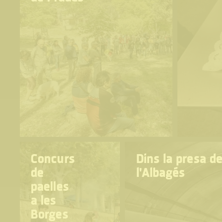
Concurs
Dins la presa d
de
l'Albagés
paelles
a les
Borges