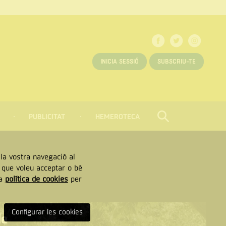
INICIA SESSIÓ
SUBSCRIU-TE
PUBLICITAT
HEMEROTECA
CERCAR
Tancar
, la vostra navegació al
” que voleu acceptar o bé
ra
política de cookies
per
Configurar les cookies
de