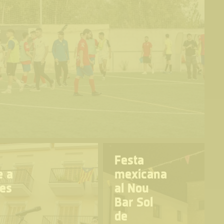
Festa
e a
mexicana
ges
al Nou
Bar Sol
de