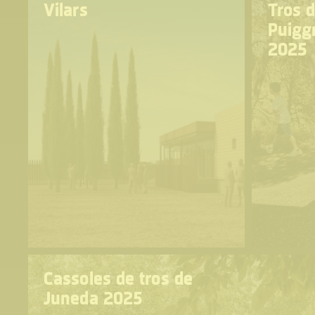
Vilars
Tros 
Puigg
2025
Cassoles de tros de
Juneda 2025