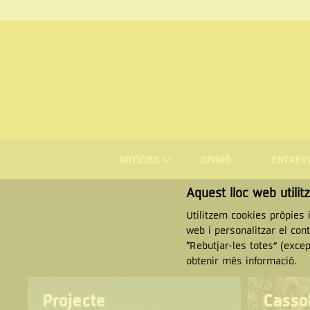
Menú
NOTÍCIES
OPINIÓ
ENTREVI
de
navegació
Cercar
Aquest lloc web utilit
Utilitzem cookies pròpies i
web i personalitzar el con
“Rebutjar-les totes” (exce
obtenir més informació.
Projecte
Casso