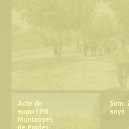
Acte de
Som: 
suport PN
anys
Muntanyes
de Prades