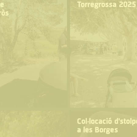
de
Torregrossa 2025
ròs
Col·locació d'stol
a les Borges