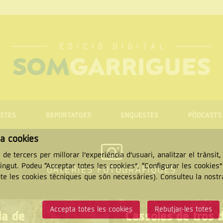
STES
REPORTATGES
ENQUESTES
PÒDCASTS
za cookies
 de tercers per millorar l’experiència d’usuari, analitzar el trànsit
tingut. Podeu “Acceptar totes les cookies”, “Configurar les cookies
GALERIES FOTOGRÀFIQUES
pte les cookies tècniques que són necessàries). Consulteu la nost
CERCAR
Accepta totes les cookies
Rebutjar-les totes
la de
Cassoles de tros 