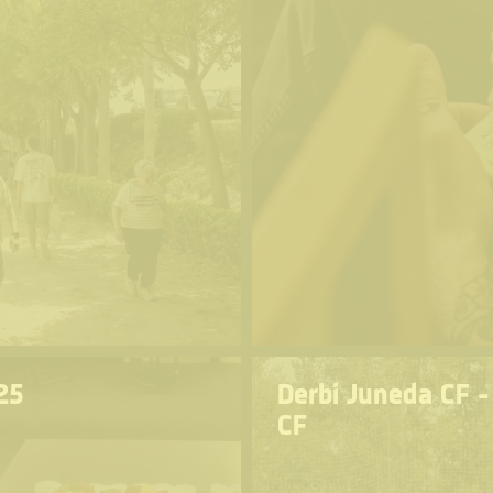
25
Derbi Juneda CF -
CF