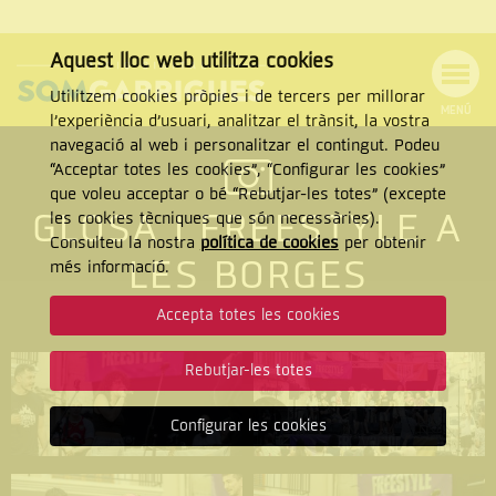
Aquest lloc web utilitza cookies
Utilitzem cookies pròpies i de tercers per millorar
MENÚ
l’experiència d’usuari, analitzar el trànsit, la vostra
Menú
Cercar
navegació al web i personalitzar el contingut. Podeu
de
Tanca
“Acceptar totes les cookies”, “Configurar les cookies”
navegació
que voleu acceptar o bé “Rebutjar-les totes” (excepte
GLOSA I FREESTYLE A
les cookies tècniques que són necessàries).
Consulteu la nostra
política de cookies
per obtenir
CERCAR
LES BORGES
més informació.
Accepta totes les cookies
Rebutjar-les totes
Configurar les cookies