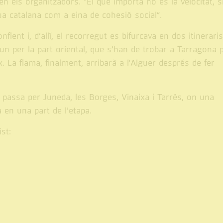
en els organitzadors. “El que importa no és la velocitat, s
lengua catalana com a eina de cohesió social”.
nt i, d’allí, el recorregut es bifurcava en dos itineraris
 un per la part oriental, que s’han de trobar a Tarragona 
x. La flama, finalment, arribarà a l'Alguer després de fer
i passa per Juneda, les Borges, Vinaixa i Tarrés, on una
a en una part de l’etapa.
st: