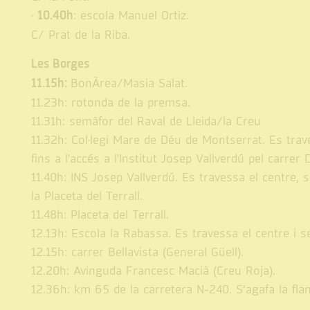
·
10.40h
: escola Manuel Ortiz.
C/ Prat de la Riba.
Les Borges
11.15h:
BonÀrea/Masia Salat.
11.23h: rotonda de la premsa.
11.31h: semàfor del Raval de Lleida/la Creu
11.32h: Col·legi Mare de Déu de Montserrat. Es trave
fins a l'accés a l'Institut Josep Vallverdú pel carrer D
11.40h: INS Josep Vallverdú. Es travessa el centre, s
la Placeta del Terrall.
11.48h: Placeta del Terrall.
12.13h: Escola la Rabassa. Es travessa el centre i se
12.15h: carrer Bellavista (General Güell).
12.20h: Avinguda Francesc Macià (Creu Roja).
12.36h: km 65 de la carretera N-240. S’agafa la flam