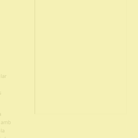
lar
s
a
, amb
la