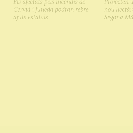
Els afectats pels incendis de
Projecten 
Cervià i Juneda podran rebre
nou hectàre
ajuts estatals
Segona Mà