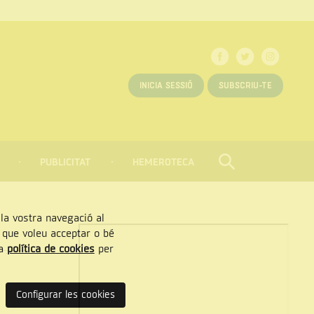
INICIA SESSIÓ
SUBSCRIU-TE
PUBLICITAT
HEMEROTECA
CERCAR
Tancar
, la vostra navegació al
” que voleu acceptar o bé
ra
política de cookies
per
Configurar les cookies