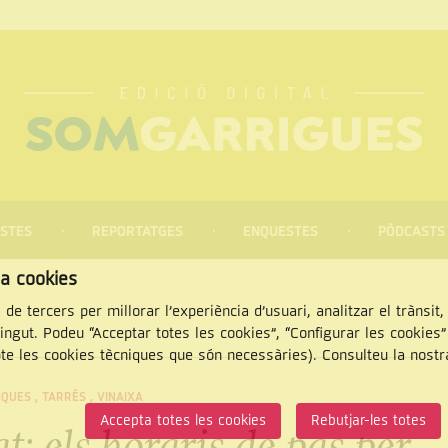
STES
REPORTATGES
ENQUESTES
PÒDCASTS
za cookies
 de tercers per millorar l’experiència d’usuari, analitzar el trànsit
tingut. Podeu “Acceptar totes les cookies”, “Configurar les cookies
pte les cookies tècniques que són necessàries). Consulteu la nost
CERCAR
NQUES
,
TARRÉS
,
VINAIXA
Accepta totes les cookies
Rebutjar-les totes
: els horaris de pas per