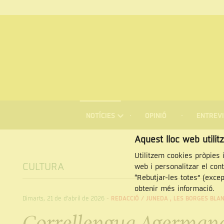
MENÚ
DE
NOTÍCIES
OPINIÓ
ENTREVI
NAVEGACIÓ
Cercar
Aquest lloc web utilit
Utilitzem cookies pròpies i
CULTURA
web i personalitzar el con
“Rebutjar-les totes” (exce
obtenir més informació.
Dimarts, 21 de d’abril de 2026
-
REDACCIÓ /
JUNEDA
,
LES BORGES BLA
Correllengua Agermanat