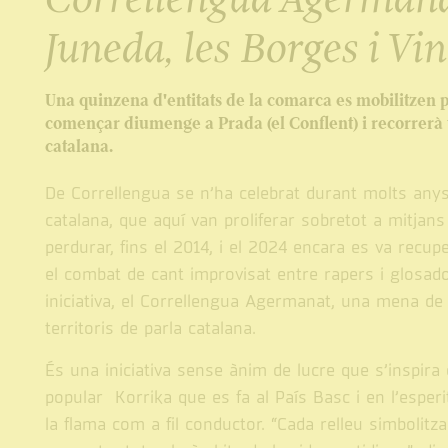
Juneda, les Borges i Vi
Una quinzena d'entitats de la comarca es mobilitzen pe
començar diumenge a Prada (el Conflent) i recorrerà to
catalana.
De Correllengua se n’ha celebrat durant molts anys 
catalana, que aquí van proliferar sobretot a mitjan
perdurar, fins el 2014, i el 2024 encara es va recupe
el combat de cant improvisat entre rapers i glosad
iniciativa, el Correllengua Agermanat, una mena de 
territoris de parla catalana.
És una iniciativa sense ànim de lucre que s’inspira
popular Korrika que es fa al País Basc i en l’esperit
la flama com a fil conductor. “Cada relleu simbolitz