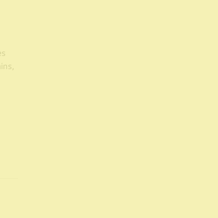
es
ins,