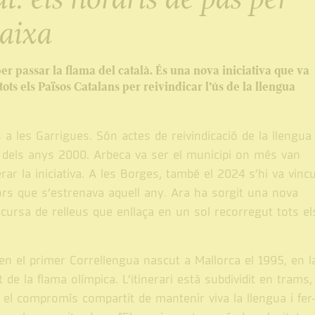
naixa
r passar la flama del català. És una nova iniciativa que va
ts els Països Catalans per reivindicar l’ús de la llengua
a les Garrigues. Són actes de reivindicació de la llengua
s dels anys 2000. Arbeca va ser el municipi on més van
rar la iniciativa. A les Borges, també el 2024 s’hi va vincu
ors que s’estrenava aquell any. Ara ha sorgit una nova
cursa de relleus que enllaça en un sol recorregut tots el
 en el primer Correllengua nascut a Mallorca el 1995, en l
 de la flama olímpica. L’itinerari està subdividit en trams
a el compromís compartit de mantenir viva la llengua i fer-