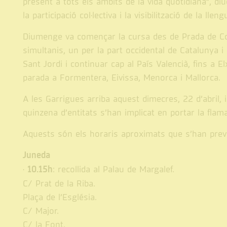
present a tots els àmbits de la vida quotidiana”, diu
la participació col·lectiva i la visibilització de la l
Diumenge va començar la cursa des de Prada de Confle
simultanis, un per la part occidental de Catalunya i
Sant Jordi i continuar cap al País Valencià, fins a El
parada a Formentera, Eivissa, Menorca i Mallorca.
A les Garrigues arriba aquest dimecres, 22 d’abril, 
quinzena d’entitats s’han implicat en portar la flam
Aquests són els horaris aproximats que s’han previ
Juneda
·
10.15h
: recollida al Palau de Margalef.
C/ Prat de la Riba.
Plaça de l’Església.
C/ Major.
C/ la Font.