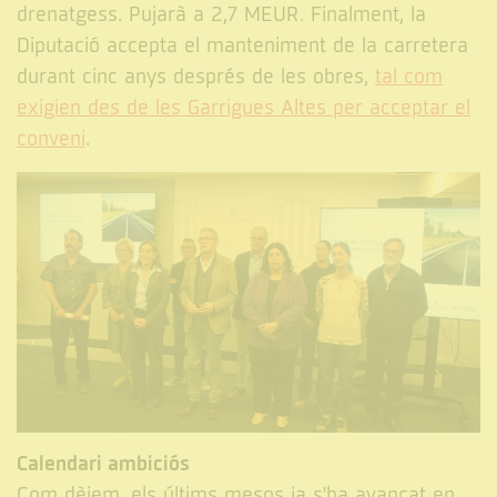
drenatgess. Pujarà a 2,7 MEUR. Finalment, la
Diputació accepta el manteniment de la carretera
durant cinc anys després de les obres,
tal com
exigien des de les Garrigues Altes per acceptar el
conveni
.
Calendari ambiciós
Com dèiem, els últims mesos ja s'ha avançat en