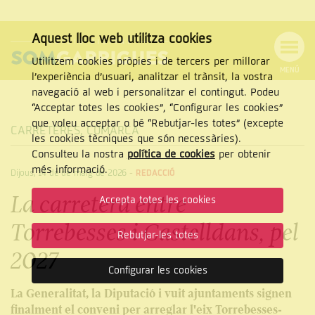
Aquest lloc web utilitza cookies
Utilitzem cookies pròpies i de tercers per millorar
MENÚ
l’experiència d’usuari, analitzar el trànsit, la vostra
MENÚ
Cercar
navegació al web i personalitzar el contingut. Podeu
DE
NAVEGACIÓ
Tanca
“Acceptar totes les cookies”, “Configurar les cookies”
que voleu acceptar o bé “Rebutjar-les totes” (excepte
CARRETERES
,
COMARCA
les cookies tècniques que són necessàries).
Consulteu la nostra
política de cookies
per obtenir
CERCAR
més informació.
Dijous, 14 de de maig de 2026
-
REDACCIÓ
La carretera entre
Accepta totes les cookies
Torrebesses i Castelldans, pel
Rebutjar-les totes
2027
Configurar les cookies
La Generalitat, la Diputació i vuit ajuntaments signen
finalment el conveni per arreglar l'eix Torrebesses-