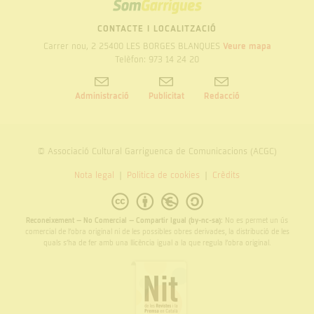
SOM
GARRIGUES
CONTACTE I LOCALITZACIÓ
Carrer nou, 2 25400 LES BORGES BLANQUES
Veure mapa
Telèfon: 973 14 24 20
Administració
Publicitat
Redacció
© Associació Cultural Garriguenca de Comunicacions (ACGC)
Nota legal
Politica de cookies
Crèdits
Reconeixement – No Comercial – Compartir Igual (by-nc-sa):
No es permet un ús
comercial de l’obra original ni de les possibles obres derivades, la distribució de les
quals s’ha de fer amb una llicència igual a la que regula l’obra original.