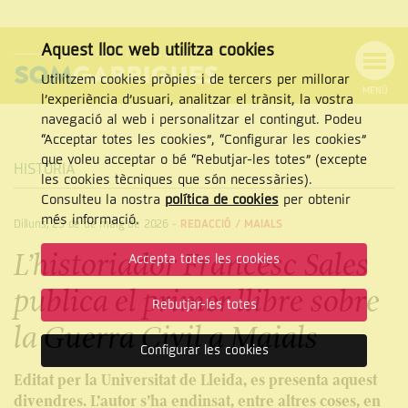
Aquest lloc web utilitza cookies
Utilitzem cookies pròpies i de tercers per millorar
MENÚ
l’experiència d’usuari, analitzar el trànsit, la vostra
MENÚ
Cercar
navegació al web i personalitzar el contingut. Podeu
DE
NAVEGACIÓ
Tanca
“Acceptar totes les cookies”, “Configurar les cookies”
que voleu acceptar o bé “Rebutjar-les totes” (excepte
HISTÒRIA
les cookies tècniques que són necessàries).
Consulteu la nostra
política de cookies
per obtenir
CERCAR
més informació.
Dilluns, 25 de de maig de 2026
-
REDACCIÓ /
MAIALS
L’historiador Francesc Sales
Accepta totes les cookies
publica el primer llibre sobre
Rebutjar-les totes
la Guerra Civil a Maials
Configurar les cookies
Editat per la Universitat de Lleida, es presenta aquest
divendres. L’autor s’ha endinsat, entre altres coses, en