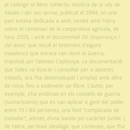
al codirigir el llibre col·lectiu
Història de la vila de
Maials i del seu terme
, publicat el 1994, on una
part estava dedicada a això; també amb l'obra
sobre el centenari de la cooperativa agrícola, de
l'any 2019, i amb el documental
De l'esperança i
del dolor
, que recull el testimoni d'alguns
maialencs que encara van viure la Guerra,
impulsat per l'ateneu Capitonya. La documentació
que Sales va buscar i consultar per a aquests
treballs, ara l'ha desenvolupat i ampliat amb altra
de nova, fins a esdevenir un llibre. L'autor, per
exemple, s'ha endinsat en els consells de guerra
(sumaríssims) que es van aplicar a gent del poble,
entre 70 i 80 persones, una font “complicada de
treballar”, admet, d'una banda pel caràcter jurídic i,
de l'altra, pel biaix ideològic que contenen, que l'ha