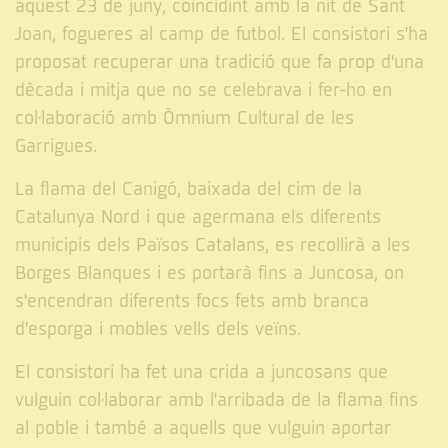
aquest 23 de juny, coincidint amb la nit de Sant
Joan, fogueres al camp de futbol. El consistori s'ha
proposat recuperar una tradició que fa prop d'una
dècada i mitja que no se celebrava i fer-ho en
col·laboració amb Òmnium Cultural de les
Garrigues.
La flama del Canigó, baixada del cim de la
Catalunya Nord i que agermana els diferents
municipis dels Països Catalans, es recollirà a les
Borges Blanques i es portarà fins a Juncosa, on
s'encendran diferents focs fets amb branca
d'esporga i mobles vells dels veïns.
El consistori ha fet una crida a juncosans que
vulguin col·laborar amb l'arribada de la flama fins
al poble i també a aquells que vulguin aportar