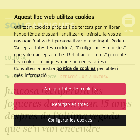
Aquest lloc web utilitza cookies
Utilitzem cookies pròpies i de tercers per millorar
MENÚ
l’experiència d’usuari, analitzar el trànsit, la vostra
MENÚ
Cercar
navegació al web i personalitzar el contingut. Podeu
DE
NAVEGACIÓ
Tanca
“Acceptar totes les cookies”, “Configurar les cookies”
que voleu acceptar o bé “Rebutjar-les totes” (excepte
CULTURA
les cookies tècniques que són necessàries).
Consulteu la nostra
política de cookies
per obtenir
CERCAR
més informació.
Dimarts, 9 de de juny de 2026
-
REDACCIÓ - X.F. /
JUNCOSA
Juncosa recuperarà les
Accepta totes les cookies
fogueres de Sant Joan 15 anys
Rebutjar-les totes
després de l’última vegada
Configurar les cookies
que se’n van encendre