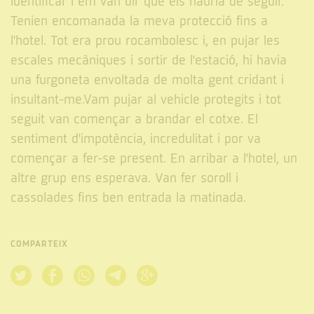
identificar i em van dir que els hauria de seguir.
Tenien encomanada la meva protecció fins a
l'hotel. Tot era prou rocambolesc i, en pujar les
escales mecàniques i sortir de l'estació, hi havia
una furgoneta envoltada de molta gent cridant i
insultant-me.Vam pujar al vehicle protegits i tot
seguit van començar a brandar el cotxe. El
sentiment d'impotència, incredulitat i por va
començar a fer-se present. En arribar a l'hotel, un
altre grup ens esperava. Van fer soroll i
cassolades fins ben entrada la matinada.
COMPARTEIX