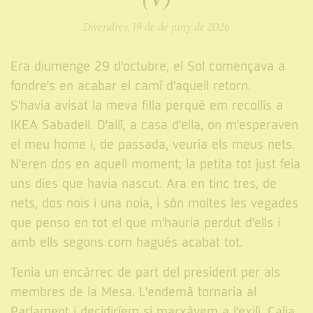
Divendres, 19 de de juny de 2026
Era diumenge 29 d'octubre, el Sol començava a
fondre's en acabar el camí d'aquell retorn.
S'havia avisat la meva filla perquè em recollís a
IKEA Sabadell. D'allí, a casa d'ella, on m'esperaven
el meu home i, de passada, veuria els meus nets.
N'eren dos en aquell moment; la petita tot just feia
uns dies que havia nascut. Ara en tinc tres, de
nets, dos nois i una noia, i són moltes les vegades
que penso en tot el que m'hauria perdut d'ells i
amb ells segons com hagués acabat tot.
Tenia un encàrrec de part del president per als
membres de la Mesa. L'endemà tornaria al
Parlament i decidiríem si marxàvem a l'exili. Calia