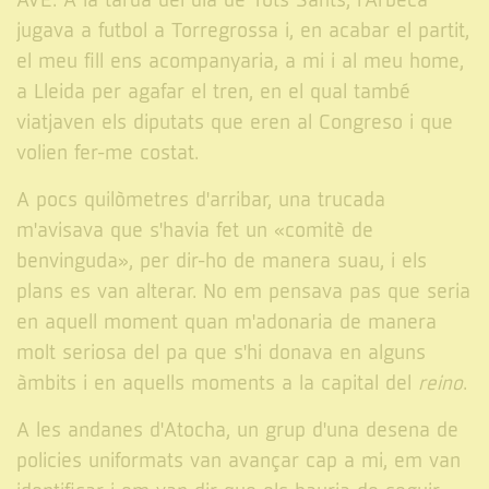
AVE. A la tarda del dia de Tots Sants, l'Arbeca
jugava a futbol a Torregrossa i, en acabar el partit,
el meu fill ens acompanyaria, a mi i al meu home,
a Lleida per agafar el tren, en el qual també
viatjaven els diputats que eren al Congreso i que
volien fer-me costat.
A pocs quilòmetres d'arribar, una trucada
m'avisava que s'havia fet un «comitè de
benvinguda», per dir-ho de manera suau, i els
plans es van alterar. No em pensava pas que seria
en aquell moment quan m'adonaria de manera
molt seriosa del pa que s'hi donava en alguns
àmbits i en aquells moments a la capital del
reino
.
A les andanes d'Atocha, un grup d'una desena de
policies uniformats van avançar cap a mi, em van