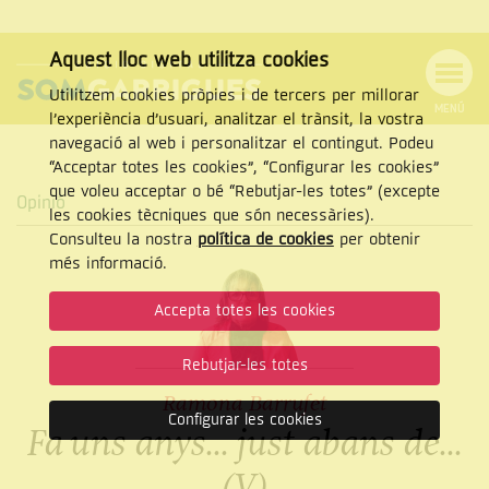
Aquest lloc web utilitza cookies
Utilitzem cookies pròpies i de tercers per millorar
MENÚ
l’experiència d’usuari, analitzar el trànsit, la vostra
MENÚ
Cercar
navegació al web i personalitzar el contingut. Podeu
DE
NAVEGACIÓ
Tanca
“Acceptar totes les cookies”, “Configurar les cookies”
que voleu acceptar o bé “Rebutjar-les totes” (excepte
Opinió
les cookies tècniques que són necessàries).
Consulteu la nostra
política de cookies
per obtenir
CERCAR
més informació.
Accepta totes les cookies
Rebutjar-les totes
Ramona Barrufet
Configurar les cookies
Fa uns anys... just abans de...
(V)