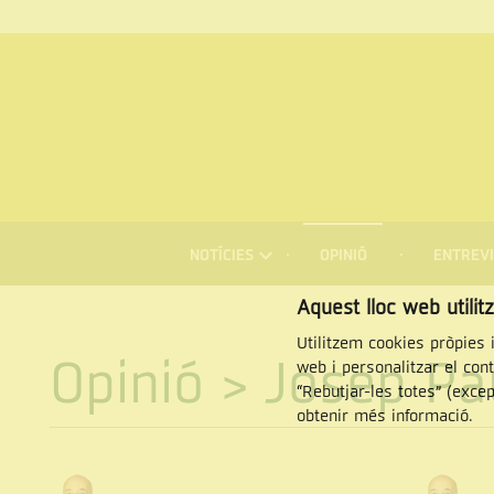
MENÚ
DE
NOTÍCIES
OPINIÓ
ENTREVI
NAVEGACIÓ
Cercar
Aquest lloc web utilit
Utilitzem cookies pròpies i
Opinió
> Josep Pa
web i personalitzar el con
“Rebutjar-les totes” (exce
obtenir més informació.