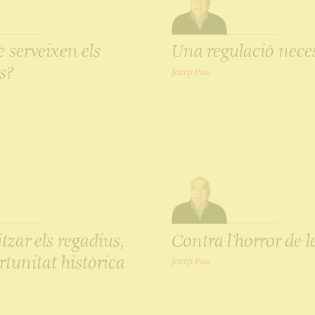
è serveixen els
Una regulació nece
s?
Josep Pau
zar els regadius,
Contra l’horror de l
tunitat històrica
Josep Pau