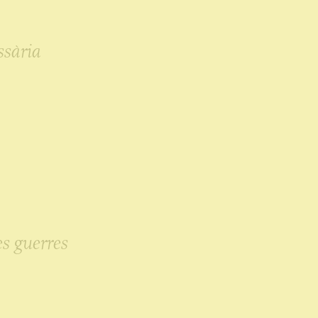
ssària
es guerres