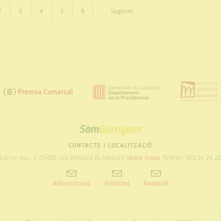
2
3
4
5
6
Següent
SOM
GARRIGUES
CONTACTE I LOCALITZACIÓ
Carrer nou, 2 25400 LES BORGES BLANQUES
Veure mapa
Telèfon: 973 14 24 2
Administració
Publicitat
Redacció