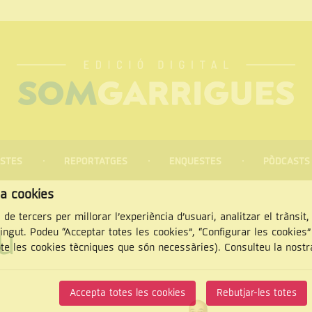
STES
REPORTATGES
ENQUESTES
PÒDCASTS
za cookies
 de tercers per millorar l’experiència d’usuari, analitzar el trànsit
u
tingut. Podeu “Acceptar totes les cookies”, “Configurar les cookies
pte les cookies tècniques que són necessàries). Consulteu la nost
CERCAR
Accepta totes les cookies
Rebutjar-les totes