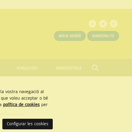
INICIA SESSIÓ
SUBSCRIU-TE
PUBLICITAT
HEMEROTECA
CERCAR
Tancar
, la vostra navegació al
” que voleu acceptar o bé
ra
política de cookies
per
Configurar les cookies