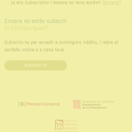
Ja ets subscriptor i encara no tens accés?
Demana'l
Encara no estàs subscrit
al SomGarrigues?
Subscriu-te per accedir a continguts inèdits, i rebre el
periòdic online o a casa teua.
SUBSCRIU-TE
Generalitat
Premsa
de
Comarcal
Catalunya.
Institut
Departament
d'Estudis