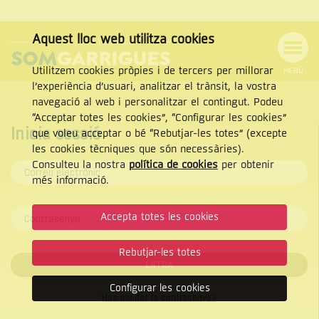
Aquest lloc web utilitza cookies
Utilitzem cookies pròpies i de tercers per millorar
MENÚ
l’experiència d’usuari, analitzar el trànsit, la vostra
Menú
Cercar
navegació al web i personalitzar el contingut. Podeu
Tanca
de
“Acceptar totes les cookies”, “Configurar les cookies”
navegació
Inicia sessió
que voleu acceptar o bé “Rebutjar-les totes” (excepte
les cookies tècniques que són necessàries).
Consulteu la nostra
política de cookies
per obtenir
CERCAR
més informació.
Accepta totes les cookies
Rebutjar-les totes
ENTRA
Configurar les cookies
Has oblidat la contrasenya?