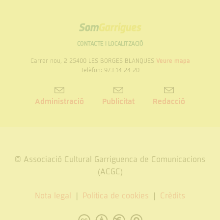
de
Ilerdencs
la
Presidència
Som
Garrigues
CONTACTE I LOCALITZACIÓ
Carrer nou, 2 25400 LES BORGES BLANQUES
Veure mapa
Telèfon: 973 14 24 20
Administració
Publicitat
Redacció
© Associació Cultural Garriguenca de Comunicacions
(ACGC)
Nota legal
Politica de cookies
Crèdits