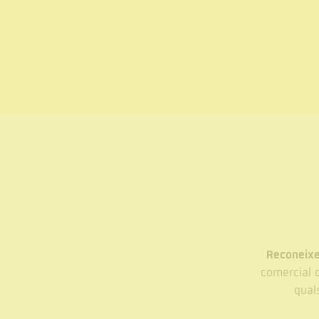
Reconeixe
comercial d
quals