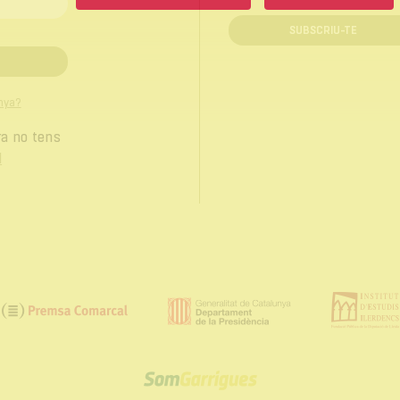
SUBSCRIU-TE
nya?
ra no tens
l
Insti
Generalitat
Premsa
d'Est
de
Comarcal
Ilerd
Catalunya.
Departament
Som
de