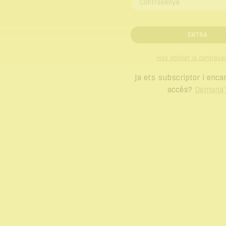
ENTRA
Has oblidat la contrase
Ja ets subscriptor i enca
accés?
Demana'