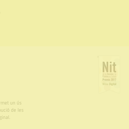
0
met un ús
bució de les
ginal.