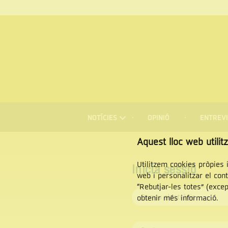
Menú
NOTÍCIES
OPINIÓ
ENTREVI
de
navegació
Cercar
Aquest lloc web utilit
Utilitzem cookies pròpies i
Inicia sessió
web i personalitzar el con
“Rebutjar-les totes” (exce
obtenir més informació.