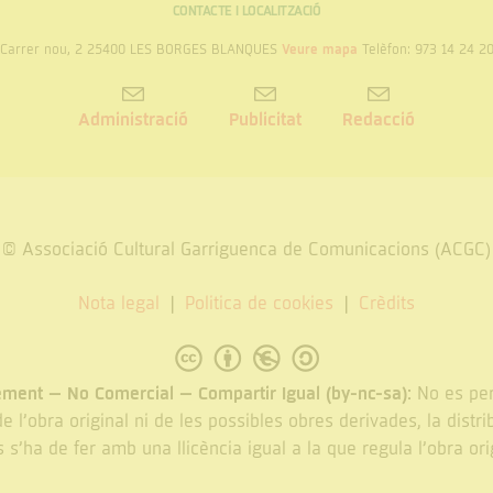
Garrigues
CONTACTE I LOCALITZACIÓ
la
Carrer nou, 2 25400 LES BORGES BLANQUES
Veure mapa
Telèfon: 973 14 24 2
Presidència
Administració
Publicitat
Redacció
© Associació Cultural Garriguenca de Comunicacions (ACGC)
Nota legal
Politica de cookies
Crèdits
ment – No Comercial – Compartir Igual (by-nc-sa):
No es per
e l’obra original ni de les possibles obres derivades, la distri
 s’ha de fer amb una llicència igual a la que regula l’obra ori