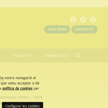
Facebook
Twitter
Instagr
INICIA SESSIÓ
SUBSCRIU-TE
PUBLICITAT
HEMEROTECA
CERCAR
Tancar
, la vostra navegació al
rit
” que voleu acceptar o bé
ra
política de cookies
per
ontinguts inèdits, i rebre
teua.
Configurar les cookies