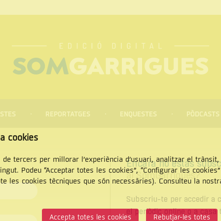
STES
REPORTATGES
ENQUESTES
PÒDCASTS
za cookies
 de tercers per millorar l’experiència d’usuari, analitzar el trànsit
Encara no estàs subsc
tingut. Podeu “Acceptar totes les cookies”, “Configurar les cookies
al SomGarrigues?
pte les cookies tècniques que són necessàries). Consulteu la nost
CERCAR
Subscriu-te per accedir a c
el periòdic online o a casa 
Accepta totes les cookies
Rebutjar-les totes