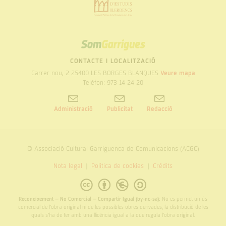
SOM
GARRIGUES
CONTACTE I LOCALITZACIÓ
Carrer nou, 2 25400 LES BORGES BLANQUES
Veure mapa
Telèfon: 973 14 24 20
Administració
Publicitat
Redacció
© Associació Cultural Garriguenca de Comunicacions (ACGC)
Nota legal
Politica de cookies
Crèdits
Reconeixement – No Comercial – Compartir Igual (by-nc-sa):
No es permet un ús
comercial de l’obra original ni de les possibles obres derivades, la distribució de les
quals s’ha de fer amb una llicència igual a la que regula l’obra original.