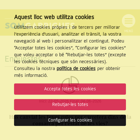
Aquest lloc web utilitza cookies
Utilitzem cookies pròpies i de tercers per millorar
MENÚ
l’experiència d’usuari, analitzar el trànsit, la vostra
MENÚ
Cercar
navegació al web i personalitzar el contingut. Podeu
DE
NAVEGACIÓ
Tanca
“Acceptar totes les cookies”, “Configurar les cookies”
que voleu acceptar o bé “Rebutjar-les totes” (excepte
Enquestes
les cookies tècniques que són necessàries).
Consulteu la nostra
política de cookies
per obtenir
CERCAR
més informació.
Accepta totes les cookies
Inici:
22-05-2026
Final:
04-06-2026
Rebutjar-les totes
Has canviat les teves rutes per carretera dins de la
Configurar les cookies
comarca per l’estat de les vies?