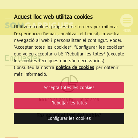
Aquest lloc web utilitza cookies
Utilitzem cookies pròpies i de tercers per millorar
MENÚ
l’experiència d’usuari, analitzar el trànsit, la vostra
MENÚ
Cercar
navegació al web i personalitzar el contingut. Podeu
DE
NAVEGACIÓ
Tanca
“Acceptar totes les cookies”, “Configurar les cookies”
que voleu acceptar o bé “Rebutjar-les totes” (excepte
Enquestes
les cookies tècniques que són necessàries).
Consulteu la nostra
política de cookies
per obtenir
CERCAR
més informació.
Accepta totes les cookies
Inici:
19-06-2026
Final:
16-07-2026
Rebutjar-les totes
Fas servir el taxi del poble?
Configurar les cookies