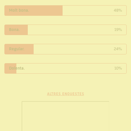
Molt bona.
48%
Bona.
19%
Regular.
24%
Dolenta.
10%
ALTRES ENQUESTES