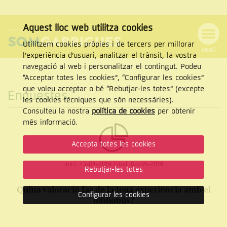
Aquest lloc web utilitza cookies
Utilitzem cookies pròpies i de tercers per millorar
MENÚ
l’experiència d’usuari, analitzar el trànsit, la vostra
MENÚ
Cercar
navegació al web i personalitzar el contingut. Podeu
DE
NAVEGACIÓ
Tanca
“Acceptar totes les cookies”, “Configurar les cookies”
que voleu acceptar o bé “Rebutjar-les totes” (excepte
Enquestes
les cookies tècniques que són necessàries).
Consulteu la nostra
política de cookies
per obtenir
CERCAR
més informació.
Accepta totes les cookies
Inici:
23-04-2019
Final:
02-05-2019
Rebutjar-les totes
Quina valoració fas de la teua experiència amb el
Configurar les cookies
bibliobús?