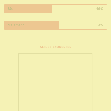
Bé.
46%
Malament.
54%
ALTRES ENQUESTES