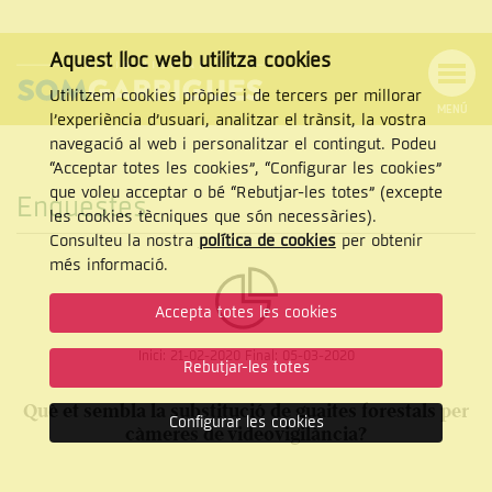
Aquest lloc web utilitza cookies
Utilitzem cookies pròpies i de tercers per millorar
MENÚ
l’experiència d’usuari, analitzar el trànsit, la vostra
MENÚ
Cercar
navegació al web i personalitzar el contingut. Podeu
DE
NAVEGACIÓ
Tanca
“Acceptar totes les cookies”, “Configurar les cookies”
que voleu acceptar o bé “Rebutjar-les totes” (excepte
Enquestes
les cookies tècniques que són necessàries).
Consulteu la nostra
política de cookies
per obtenir
CERCAR
més informació.
Accepta totes les cookies
Inici:
21-02-2020
Final:
05-03-2020
Rebutjar-les totes
Què et sembla la substitució de guaites forestals per
Configurar les cookies
càmeres de videovigilància?