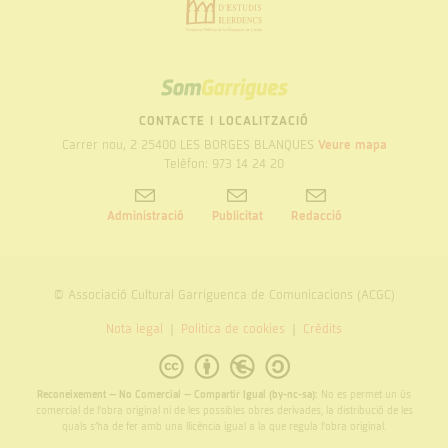
SOM
GARRIGUES
CONTACTE I LOCALITZACIÓ
Carrer nou, 2 25400 LES BORGES BLANQUES
Veure mapa
Telèfon: 973 14 24 20
Administració
Publicitat
Redacció
© Associació Cultural Garriguenca de Comunicacions (ACGC)
Nota legal
Politica de cookies
Crèdits
Reconeixement – No Comercial – Compartir Igual (by-nc-sa):
No es permet un ús
comercial de l’obra original ni de les possibles obres derivades, la distribució de les
quals s’ha de fer amb una llicència igual a la que regula l’obra original.