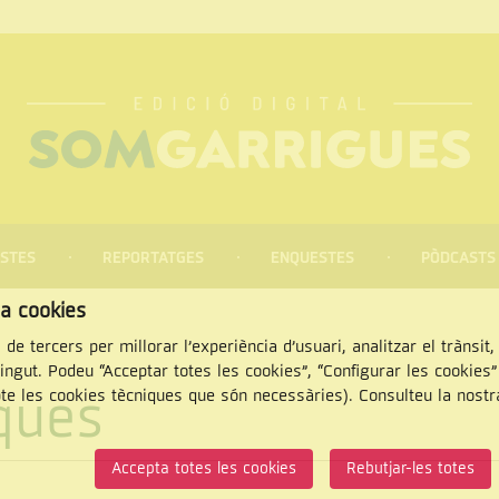
STES
REPORTATGES
ENQUESTES
PÒDCASTS
za cookies
 de tercers per millorar l’experiència d’usuari, analitzar el trànsit
tingut. Podeu “Acceptar totes les cookies”, “Configurar les cookies
iques
pte les cookies tècniques que són necessàries). Consulteu la nost
CERCAR
Accepta totes les cookies
Rebutjar-les totes