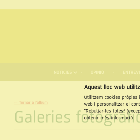
MENÚ
DE
NOTÍCIES
OPINIÓ
ENTREVI
NAVEGACIÓ
Cercar
Aquest lloc web utilit
Utilitzem cookies pròpies i
← Tornar a l'àlbum
web i personalitzar el con
Galeries fotogràf
“Rebutjar-les totes” (exce
obtenir més informació.