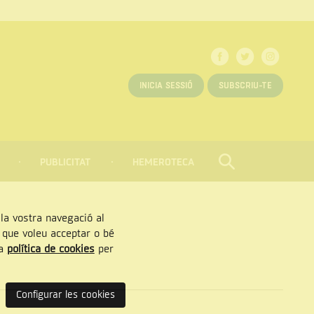
INICIA SESSIÓ
SUBSCRIU-TE
PUBLICITAT
HEMEROTECA
CERCAR
Tancar
, la vostra navegació al
” que voleu acceptar o bé
ra
política de cookies
per
Configurar les cookies