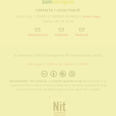
SOM
GARRIGUES
CONTACTE I LOCALITZACIÓ
Carrer nou, 2 25400 LES BORGES BLANQUES
Veure mapa
Telèfon: 973 14 24 20
Administració
Publicitat
Redacció
© Associació Cultural Garriguenca de Comunicacions (ACGC)
Nota legal
Politica de cookies
Crèdits
Reconeixement – No Comercial – Compartir Igual (by-nc-sa):
No es permet un ús
comercial de l’obra original ni de les possibles obres derivades, la distribució de les
quals s’ha de fer amb una llicència igual a la que regula l’obra original.