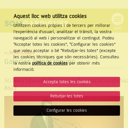
Aquest lloc web utilitza cookies
Utilitzem cookies pròpies i de tercers per millorar
MENÚ
l’experiència d’usuari, analitzar el trànsit, la vostra
MENÚ
Cercar
navegació al web i personalitzar el contingut. Podeu
DE
NAVEGACIÓ
Tanca
“Acceptar totes les cookies”, “Configurar les cookies”
que voleu acceptar o bé “Rebutjar-les totes” (excepte
← Tornar a l'àlbum
les cookies tècniques que són necessàries). Consulteu
Galeries fotogràfiques
la nostra
política de cookies
per obtenir més
CERCAR
informació.
SG566XMjunedaHomenatgeDeportatsCampsNaz
Accepta totes les cookies
8623
Rebutjar-les totes
Configurar les cookies