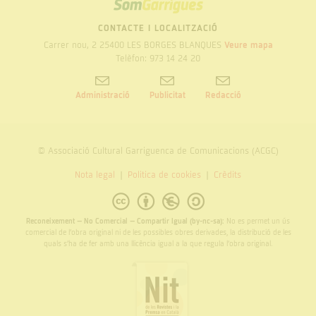
SOM
GARRIGUES
CONTACTE I LOCALITZACIÓ
Carrer nou, 2 25400 LES BORGES BLANQUES
Veure mapa
Telèfon: 973 14 24 20
Administració
Publicitat
Redacció
© Associació Cultural Garriguenca de Comunicacions (ACGC)
Nota legal
Politica de cookies
Crèdits
Reconeixement – No Comercial – Compartir Igual (by-nc-sa):
No es permet un ús
comercial de l’obra original ni de les possibles obres derivades, la distribució de les
quals s’ha de fer amb una llicència igual a la que regula l’obra original.