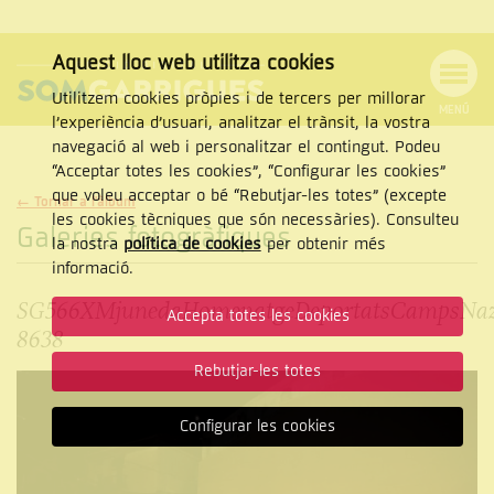
Aquest lloc web utilitza cookies
Utilitzem cookies pròpies i de tercers per millorar
MENÚ
l’experiència d’usuari, analitzar el trànsit, la vostra
MENÚ
Cercar
navegació al web i personalitzar el contingut. Podeu
DE
NAVEGACIÓ
Tanca
“Acceptar totes les cookies”, “Configurar les cookies”
que voleu acceptar o bé “Rebutjar-les totes” (excepte
← Tornar a l'àlbum
les cookies tècniques que són necessàries). Consulteu
Galeries fotogràfiques
la nostra
política de cookies
per obtenir més
CERCAR
informació.
SG566XMjunedaHomenatgeDeportatsCampsNaz
Accepta totes les cookies
8638
Rebutjar-les totes
Configurar les cookies