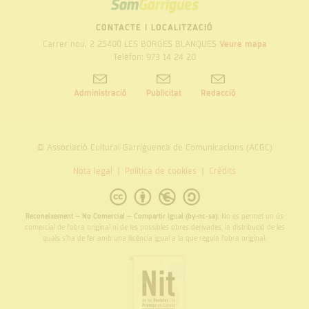
SOM
GARRIGUES
CONTACTE I LOCALITZACIÓ
Carrer nou, 2 25400 LES BORGES BLANQUES
Veure mapa
Telèfon: 973 14 24 20
Administració
Publicitat
Redacció
© Associació Cultural Garriguenca de Comunicacions (ACGC)
Nota legal
Politica de cookies
Crèdits
Reconeixement – No Comercial – Compartir Igual (by-nc-sa):
No es permet un ús
comercial de l’obra original ni de les possibles obres derivades, la distribució de les
quals s’ha de fer amb una llicència igual a la que regula l’obra original.