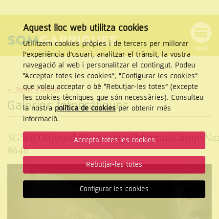
Aquest lloc web utilitza cookies
Utilitzem cookies pròpies i de tercers per millorar
MENÚ
l’experiència d’usuari, analitzar el trànsit, la vostra
MENÚ
Cercar
navegació al web i personalitzar el contingut. Podeu
DE
NAVEGACIÓ
Tanca
“Acceptar totes les cookies”, “Configurar les cookies”
que voleu acceptar o bé “Rebutjar-les totes” (excepte
← Tornar a l'àlbum
les cookies tècniques que són necessàries). Consulteu
Galeries fotogràfiques
la nostra
política de cookies
per obtenir més
CERCAR
informació.
SG566XMjunedaHomenatgeDeportatsCampsNaz
Accepta totes les cookies
8646
Rebutjar-les totes
Configurar les cookies