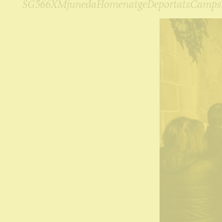
SG566XMjunedaHomenatgeDeportatsCampsN