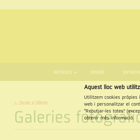
MENÚ
DE
NOTÍCIES
OPINIÓ
ENTREVI
NAVEGACIÓ
Cercar
Aquest lloc web utilit
Utilitzem cookies pròpies i
← Tornar a l'àlbum
web i personalitzar el con
Galeries fotogràf
“Rebutjar-les totes” (exce
obtenir més informació.