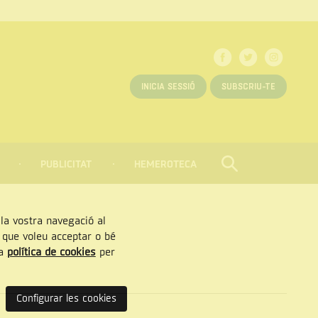
INICIA SESSIÓ
SUBSCRIU-TE
PUBLICITAT
HEMEROTECA
CERCAR
Tancar
, la vostra navegació al
” que voleu acceptar o bé
ra
política de cookies
per
Configurar les cookies