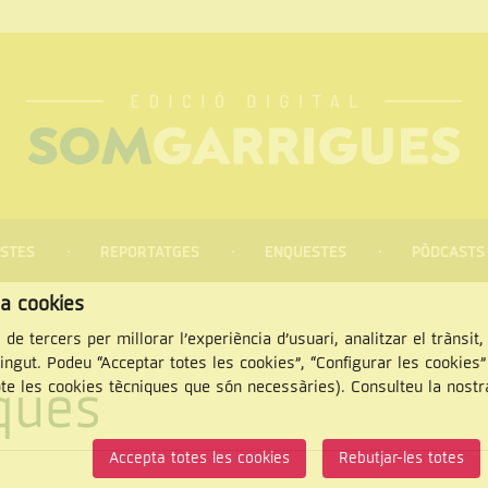
STES
REPORTATGES
ENQUESTES
PÒDCASTS
za cookies
 de tercers per millorar l’experiència d’usuari, analitzar el trànsit
tingut. Podeu “Acceptar totes les cookies”, “Configurar les cookies
iques
pte les cookies tècniques que són necessàries). Consulteu la nost
CERCAR
Accepta totes les cookies
Rebutjar-les totes