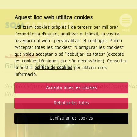
Aquest lloc web utilitza cookies
Utilitzem cookies pròpies i de tercers per millorar
MENÚ
l’experiència d’usuari, analitzar el trànsit, la vostra
MENÚ
Cercar
navegació al web i personalitzar el contingut. Podeu
DE
NAVEGACIÓ
Tanca
“Acceptar totes les cookies”, “Configurar les cookies”
que voleu acceptar o bé “Rebutjar-les totes” (excepte
← Tornar a l'àlbum
les cookies tècniques que són necessàries). Consulteu
Galeries fotogràfiques
la nostra
política de cookies
per obtenir més
CERCAR
informació.
SG566XMjunedaHomenatgeDeportatsCampsNaz
Accepta totes les cookies
8671
Rebutjar-les totes
Configurar les cookies