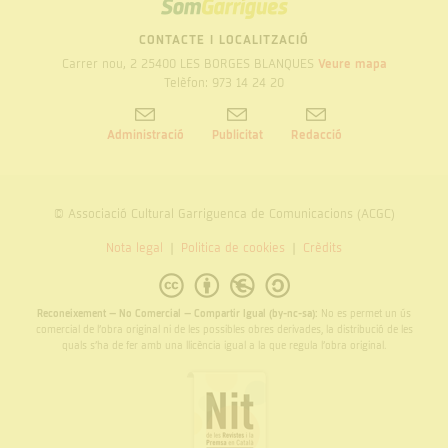
SOM
GARRIGUES
CONTACTE I LOCALITZACIÓ
Carrer nou, 2 25400 LES BORGES BLANQUES
Veure mapa
Telèfon: 973 14 24 20
Administració
Publicitat
Redacció
© Associació Cultural Garriguenca de Comunicacions (ACGC)
Nota legal
Politica de cookies
Crèdits
Reconeixement – No Comercial – Compartir Igual (by-nc-sa):
No es permet un ús
comercial de l’obra original ni de les possibles obres derivades, la distribució de les
quals s’ha de fer amb una llicència igual a la que regula l’obra original.