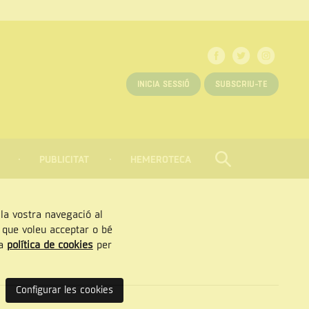
INICIA SESSIÓ
SUBSCRIU-TE
PUBLICITAT
HEMEROTECA
CERCAR
Tancar
, la vostra navegació al
” que voleu acceptar o bé
ra
política de cookies
per
Configurar les cookies