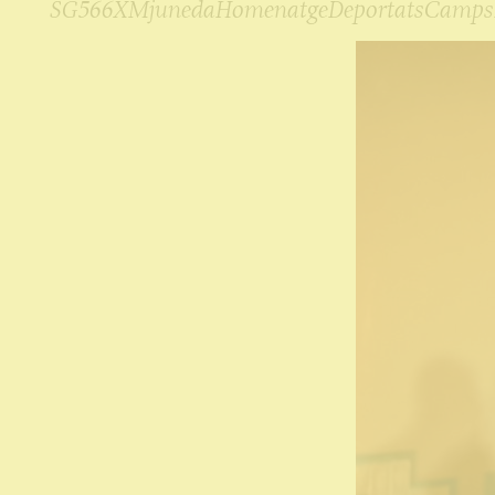
SG566XMjunedaHomenatgeDeportatsCampsN