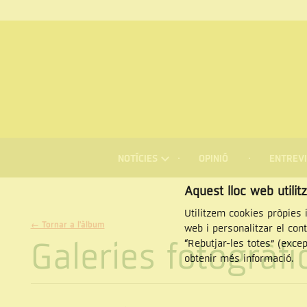
MENÚ
DE
NOTÍCIES
OPINIÓ
ENTREVI
NAVEGACIÓ
Cercar
Aquest lloc web utilit
Utilitzem cookies pròpies i
← Tornar a l'àlbum
web i personalitzar el con
Galeries fotogràf
“Rebutjar-les totes” (exce
obtenir més informació.