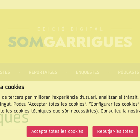
STES
REPORTATGES
ENQUESTES
PÒDCASTS
za cookies
 de tercers per millorar l’experiència d’usuari, analitzar el trànsit
tingut. Podeu “Acceptar totes les cookies”, “Configurar les cookies
iques
pte les cookies tècniques que són necessàries). Consulteu la nost
CERCAR
Accepta totes les cookies
Rebutjar-les totes