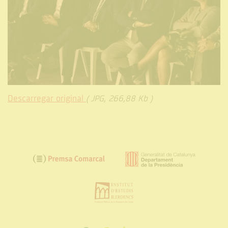
Descarregar original
( JPG, 266,88 Kb )