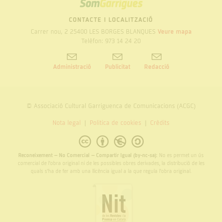
SOM
GARRIGUES
CONTACTE I LOCALITZACIÓ
Carrer nou, 2 25400 LES BORGES BLANQUES
Veure mapa
Telèfon: 973 14 24 20
Administració
Publicitat
Redacció
© Associació Cultural Garriguenca de Comunicacions (ACGC)
Nota legal
Politica de cookies
Crèdits
Reconeixement – No Comercial – Compartir Igual (by-nc-sa):
No es permet un ús
comercial de l’obra original ni de les possibles obres derivades, la distribució de les
quals s’ha de fer amb una llicència igual a la que regula l’obra original.