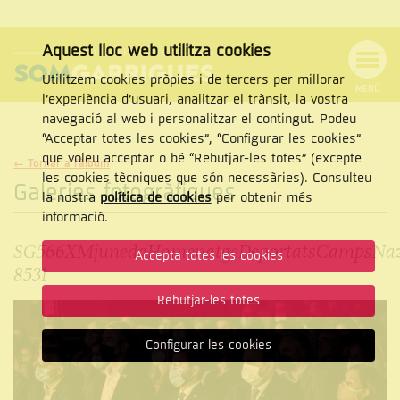
Aquest lloc web utilitza cookies
Utilitzem cookies pròpies i de tercers per millorar
MENÚ
l’experiència d’usuari, analitzar el trànsit, la vostra
MENÚ
Cercar
navegació al web i personalitzar el contingut. Podeu
DE
NAVEGACIÓ
Tanca
“Acceptar totes les cookies”, “Configurar les cookies”
que voleu acceptar o bé “Rebutjar-les totes” (excepte
← Tornar a l'àlbum
les cookies tècniques que són necessàries). Consulteu
Galeries fotogràfiques
la nostra
política de cookies
per obtenir més
CERCAR
informació.
SG566XMjunedaHomenatgeDeportatsCampsNaz
Accepta totes les cookies
8531
Rebutjar-les totes
Configurar les cookies