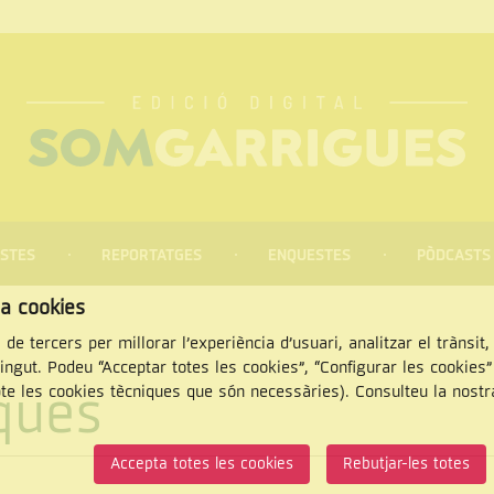
STES
REPORTATGES
ENQUESTES
PÒDCASTS
za cookies
 de tercers per millorar l’experiència d’usuari, analitzar el trànsit
tingut. Podeu “Acceptar totes les cookies”, “Configurar les cookies
iques
pte les cookies tècniques que són necessàries). Consulteu la nost
CERCAR
Accepta totes les cookies
Rebutjar-les totes