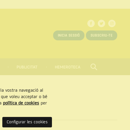
INICIA SESSIÓ
SUBSCRIU-TE
PUBLICITAT
HEMEROTECA
CERCAR
Tancar
, la vostra navegació al
” que voleu acceptar o bé
ra
política de cookies
per
Configurar les cookies