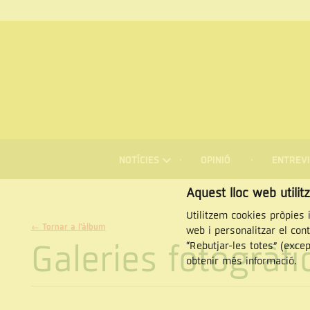
MENÚ
DE
NOTÍCIES
OPINIÓ
ENTREVI
NAVEGACIÓ
Cercar
Aquest lloc web utilit
Utilitzem cookies pròpies i
← Tornar a l'àlbum
web i personalitzar el con
Galeries fotogràf
“Rebutjar-les totes” (exce
obtenir més informació.