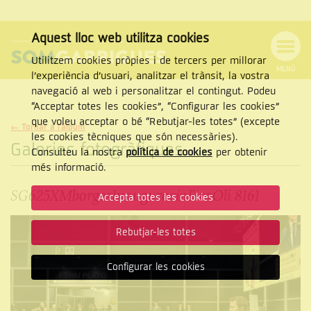
Aquest lloc web utilitza cookies
Utilitzem cookies pròpies i de tercers per millorar
MENÚ
l’experiència d’usuari, analitzar el trànsit, la vostra
MENÚ
Cercar
navegació al web i personalitzar el contingut. Podeu
DE
NAVEGACIÓ
Tanca
“Acceptar totes les cookies”, “Configurar les cookies”
que voleu acceptar o bé “Rebutjar-les totes” (excepte
← Tornar a l'àlbum
les cookies tècniques que són necessàries).
Galeries fotogràfiques
Consulteu la nostra
política de cookies
per obtenir
CERCAR
més informació.
SG625XMborgesInauguracioFiraOli 8161
Accepta totes les cookies
Rebutjar-les totes
Configurar les cookies