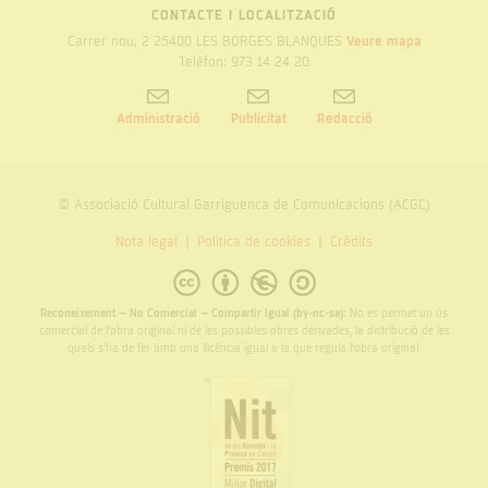
CONTACTE I LOCALITZACIÓ
Carrer nou, 2 25400 LES BORGES BLANQUES
Veure mapa
Telèfon: 973 14 24 20
Administració
Publicitat
Redacció
© Associació Cultural Garriguenca de Comunicacions (ACGC)
Nota legal
Politica de cookies
Crèdits
Reconeixement – No Comercial – Compartir Igual (by-nc-sa):
No es permet un ús
comercial de l’obra original ni de les possibles obres derivades, la distribució de les
quals s’ha de fer amb una llicència igual a la que regula l’obra original.