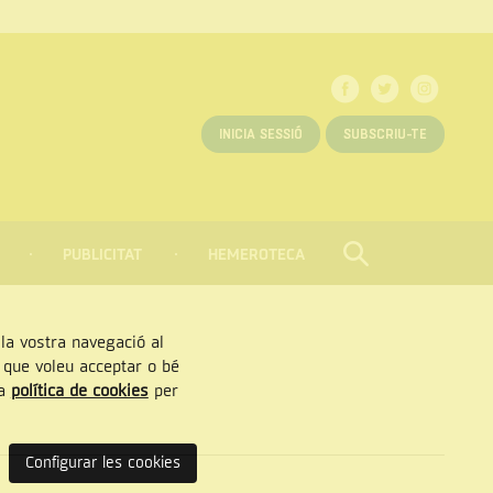
INICIA SESSIÓ
SUBSCRIU-TE
PUBLICITAT
HEMEROTECA
CERCAR
Tancar
, la vostra navegació al
” que voleu acceptar o bé
ra
política de cookies
per
Configurar les cookies