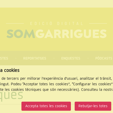
STES
REPORTATGES
ENQUESTES
PÒDCASTS
za cookies
 de tercers per millorar l’experiència d’usuari, analitzar el trànsit
tingut. Podeu “Acceptar totes les cookies”, “Configurar les cookies
iques
pte les cookies tècniques que són necessàries). Consulteu la nost
CERCAR
Accepta totes les cookies
Rebutjar-les totes