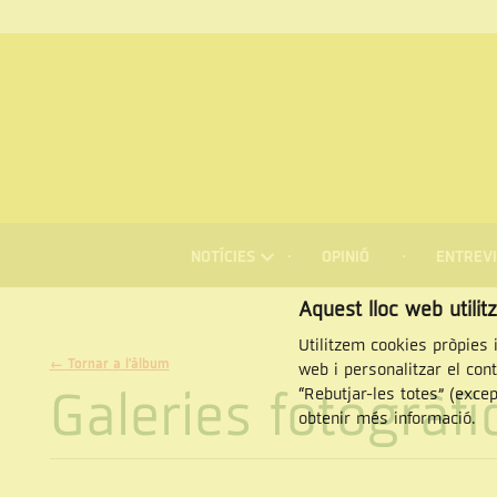
MENÚ
DE
NOTÍCIES
OPINIÓ
ENTREVI
NAVEGACIÓ
Cercar
Aquest lloc web utilit
Utilitzem cookies pròpies i
← Tornar a l'àlbum
web i personalitzar el con
Galeries fotogràf
“Rebutjar-les totes” (exce
obtenir més informació.