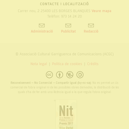
CONTACTE I LOCALITZACIÓ
Carrer nou, 2 25400 LES BORGES BLANQUES
Veure mapa
Telèfon: 973 14 24 20
Administració
Publicitat
Redacció
© Associació Cultural Garriguenca de Comunicacions (ACGC)
Nota legal
Politica de cookies
Crèdits
Reconeixement – No Comercial – Compartir Igual (by-nc-sa):
No es permet un ús
comercial de l’obra original ni de les possibles obres derivades, la distribució de les
quals s’ha de fer amb una llicència igual a la que regula l’obra original.