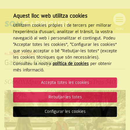
Aquest lloc web utilitza cookies
Utilitzem cookies pròpies i de tercers per millorar
MENÚ
l’experiència d’usuari, analitzar el trànsit, la vostra
MENÚ
Cercar
navegació al web i personalitzar el contingut. Podeu
DE
NAVEGACIÓ
Tanca
“Acceptar totes les cookies”, “Configurar les cookies”
que voleu acceptar o bé “Rebutjar-les totes” (excepte
← Tornar a l'àlbum
les cookies tècniques que són necessàries).
Galeries fotogràfiques
Consulteu la nostra
política de cookies
per obtenir
CERCAR
més informació.
SG660XMjunedaConcursCassolesTros 5403
Accepta totes les cookies
Rebutjar-les totes
Configurar les cookies