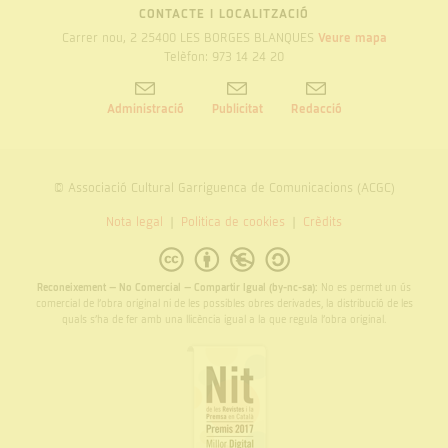
CONTACTE I LOCALITZACIÓ
Carrer nou, 2 25400 LES BORGES BLANQUES
Veure mapa
Telèfon: 973 14 24 20
Administració
Publicitat
Redacció
© Associació Cultural Garriguenca de Comunicacions (ACGC)
Nota legal
Politica de cookies
Crèdits
Reconeixement – No Comercial – Compartir Igual (by-nc-sa):
No es permet un ús
comercial de l’obra original ni de les possibles obres derivades, la distribució de les
quals s’ha de fer amb una llicència igual a la que regula l’obra original.