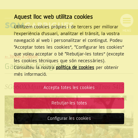
Aquest lloc web utilitza cookies
Utilitzem cookies pròpies i de tercers per millorar
MENÚ
l’experiència d’usuari, analitzar el trànsit, la vostra
MENÚ
Cercar
navegació al web i personalitzar el contingut. Podeu
DE
NAVEGACIÓ
Tanca
“Acceptar totes les cookies”, “Configurar les cookies”
que voleu acceptar o bé “Rebutjar-les totes” (excepte
← Tornar a l'àlbum
les cookies tècniques que són necessàries).
Galeries fotogràfiques
Consulteu la nostra
política de cookies
per obtenir
CERCAR
més informació.
SG660XMjunedaConcursCassolesTros 5415
Accepta totes les cookies
Rebutjar-les totes
Configurar les cookies