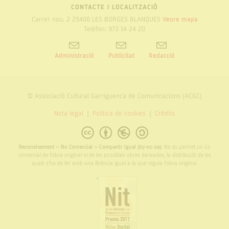
CONTACTE I LOCALITZACIÓ
Carrer nou, 2 25400 LES BORGES BLANQUES
Veure mapa
Telèfon: 973 14 24 20
Administració
Publicitat
Redacció
© Associació Cultural Garriguenca de Comunicacions (ACGC)
Nota legal
Politica de cookies
Crèdits
Reconeixement – No Comercial – Compartir Igual (by-nc-sa):
No es permet un ús
comercial de l’obra original ni de les possibles obres derivades, la distribució de les
quals s’ha de fer amb una llicència igual a la que regula l’obra original.