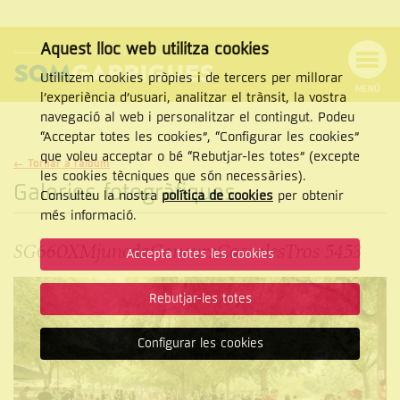
Aquest lloc web utilitza cookies
Utilitzem cookies pròpies i de tercers per millorar
MENÚ
l’experiència d’usuari, analitzar el trànsit, la vostra
MENÚ
Cercar
navegació al web i personalitzar el contingut. Podeu
DE
NAVEGACIÓ
Tanca
“Acceptar totes les cookies”, “Configurar les cookies”
que voleu acceptar o bé “Rebutjar-les totes” (excepte
← Tornar a l'àlbum
les cookies tècniques que són necessàries).
Galeries fotogràfiques
Consulteu la nostra
política de cookies
per obtenir
CERCAR
més informació.
SG660XMjunedaConcursCassolesTros 5453
Accepta totes les cookies
Rebutjar-les totes
Configurar les cookies