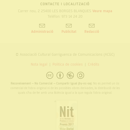
CONTACTE I LOCALITZACIÓ
Carrer nou, 2 25400 LES BORGES BLANQUES
Veure mapa
Telèfon: 973 14 24 20
Administració
Publicitat
Redacció
© Associació Cultural Garriguenca de Comunicacions (ACGC)
Nota legal
Politica de cookies
Crèdits
Reconeixement – No Comercial – Compartir Igual (by-nc-sa):
No es permet un ús
comercial de l’obra original ni de les possibles obres derivades, la distribució de les
quals s’ha de fer amb una llicència igual a la que regula l’obra original.