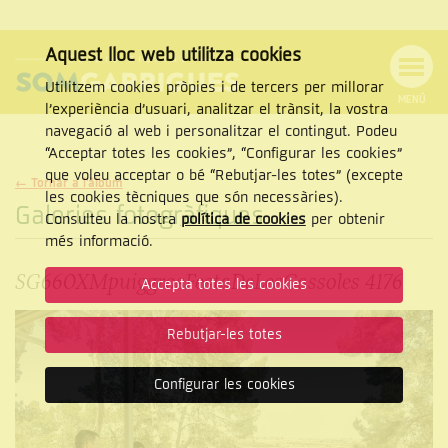
Aquest lloc web utilitza cookies
Utilitzem cookies pròpies i de tercers per millorar
MENÚ
l’experiència d’usuari, analitzar el trànsit, la vostra
MENÚ
Cercar
navegació al web i personalitzar el contingut. Podeu
DE
NAVEGACIÓ
Tanca
“Acceptar totes les cookies”, “Configurar les cookies”
que voleu acceptar o bé “Rebutjar-les totes” (excepte
← Tornar a l'àlbum
les cookies tècniques que són necessàries).
Galeries fotogràfiques
Consulteu la nostra
política de cookies
per obtenir
CERCAR
més informació.
SG660XMpuiggrosFestaDeLesCassoles 4176
Accepta totes les cookies
Rebutjar-les totes
Configurar les cookies