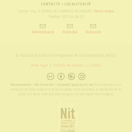
CONTACTE I LOCALITZACIÓ
Carrer nou, 2 25400 LES BORGES BLANQUES
Veure mapa
Telèfon: 973 14 24 20
Administració
Publicitat
Redacció
© Associació Cultural Garriguenca de Comunicacions (ACGC)
Nota legal
Politica de cookies
Crèdits
Reconeixement – No Comercial – Compartir Igual (by-nc-sa):
No es permet un ús
comercial de l’obra original ni de les possibles obres derivades, la distribució de les
quals s’ha de fer amb una llicència igual a la que regula l’obra original.