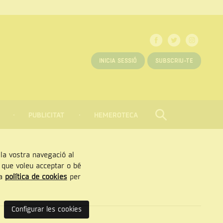
INICIA SESSIÓ
SUBSCRIU-TE
PUBLICITAT
HEMEROTECA
CERCAR
Tancar
, la vostra navegació al
” que voleu acceptar o bé
ra
política de cookies
per
Configurar les cookies