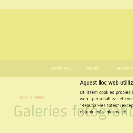
MENÚ
DE
NOTÍCIES
OPINIÓ
ENTREVI
NAVEGACIÓ
Cercar
Aquest lloc web utilit
Utilitzem cookies pròpies i
← Tornar a l'àlbum
web i personalitzar el con
Galeries fotogràf
“Rebutjar-les totes” (exce
obtenir més informació.