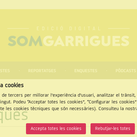
STES
REPORTATGES
ENQUESTES
PÒDCASTS
za cookies
 de tercers per millorar l’experiència d’usuari, analitzar el trànsit
tingut. Podeu “Acceptar totes les cookies”, “Configurar les cookies
iques
pte les cookies tècniques que són necessàries). Consulteu la nost
CERCAR
Accepta totes les cookies
Rebutjar-les totes