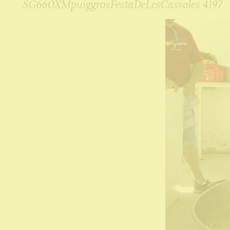
SG660XMpuiggrosFestaDeLesCassoles 4197