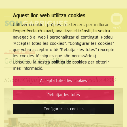
Aquest lloc web utilitza cookies
Utilitzem cookies pròpies i de tercers per millorar
MENÚ
l’experiència d’usuari, analitzar el trànsit, la vostra
MENÚ
Cercar
navegació al web i personalitzar el contingut. Podeu
DE
NAVEGACIÓ
Tanca
“Acceptar totes les cookies”, “Configurar les cookies”
que voleu acceptar o bé “Rebutjar-les totes” (excepte
← Tornar a l'àlbum
les cookies tècniques que són necessàries).
Galeries fotogràfiques
Consulteu la nostra
política de cookies
per obtenir
CERCAR
més informació.
SG660XMpuiggrosFestaDeLesCassoles 4203
Accepta totes les cookies
Rebutjar-les totes
Configurar les cookies