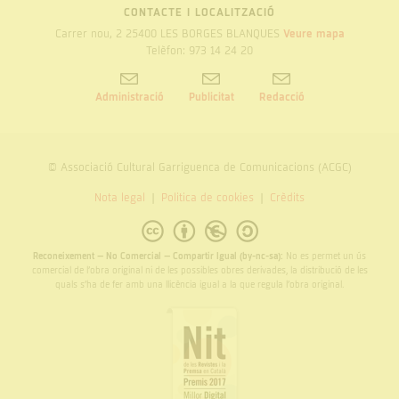
CONTACTE I LOCALITZACIÓ
Carrer nou, 2 25400 LES BORGES BLANQUES
Veure mapa
Telèfon: 973 14 24 20
Administració
Publicitat
Redacció
© Associació Cultural Garriguenca de Comunicacions (ACGC)
Nota legal
Politica de cookies
Crèdits
Reconeixement – No Comercial – Compartir Igual (by-nc-sa):
No es permet un ús
comercial de l’obra original ni de les possibles obres derivades, la distribució de les
quals s’ha de fer amb una llicència igual a la que regula l’obra original.