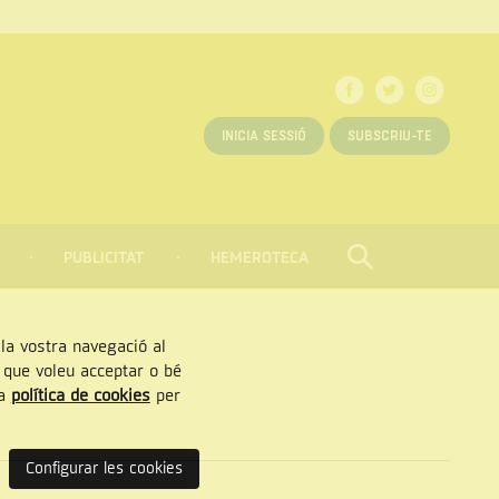
INICIA SESSIÓ
SUBSCRIU-TE
PUBLICITAT
HEMEROTECA
CERCAR
Tancar
, la vostra navegació al
” que voleu acceptar o bé
ra
política de cookies
per
Configurar les cookies