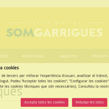
STES
REPORTATGES
ENQUESTES
PÒDCASTS
za cookies
 de tercers per millorar l’experiència d’usuari, analitzar el trànsit
tingut. Podeu “Acceptar totes les cookies”, “Configurar les cookies
iques
pte les cookies tècniques que són necessàries). Consulteu la nost
CERCAR
Accepta totes les cookies
Rebutjar-les totes