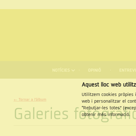
MENÚ
DE
NOTÍCIES
OPINIÓ
ENTREVI
NAVEGACIÓ
Cercar
Aquest lloc web utilit
Utilitzem cookies pròpies i
← Tornar a l'àlbum
web i personalitzar el con
Galeries fotogràf
“Rebutjar-les totes” (exce
obtenir més informació.