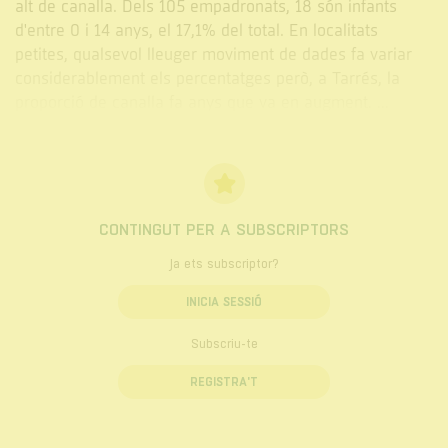
alt de canalla. Dels 105 empadronats, 18 són infants
d'entre 0 i 14 anys, el 17,1% del total. En localitats
petites, qualsevol lleuger moviment de dades fa variar
considerablement els percentatges però, a Tarrés, la
proporció de canalla fa anys que va en augment. ...
CONTINGUT PER A SUBSCRIPTORS
Ja ets subscriptor?
INICIA SESSIÓ
Subscriu-te
REGISTRA'T