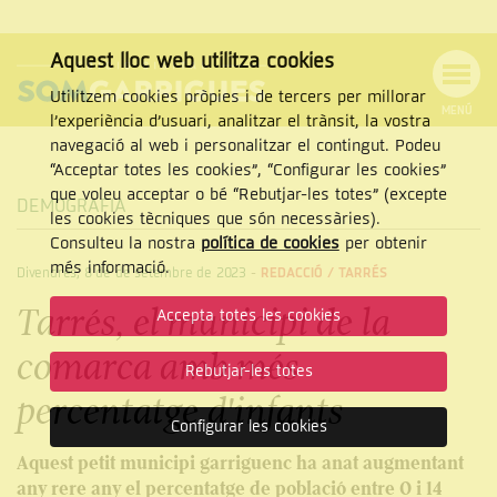
Aquest lloc web utilitza cookies
Utilitzem cookies pròpies i de tercers per millorar
MENÚ
l’experiència d’usuari, analitzar el trànsit, la vostra
MENÚ
Cercar
navegació al web i personalitzar el contingut. Podeu
DE
NAVEGACIÓ
Tanca
“Acceptar totes les cookies”, “Configurar les cookies”
que voleu acceptar o bé “Rebutjar-les totes” (excepte
DEMOGRAFIA
les cookies tècniques que són necessàries).
Consulteu la nostra
política de cookies
per obtenir
CERCAR
més informació.
Divendres, 8 de de setembre de 2023
-
REDACCIÓ /
TARRÉS
Tarrés, el municipi de la
Accepta totes les cookies
comarca amb més
Rebutjar-les totes
percentatge d'infants
Configurar les cookies
Aquest petit municipi garriguenc ha anat augmentant
any rere any el percentatge de població entre 0 i 14