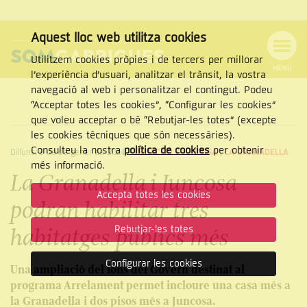
Aquest lloc web utilitza cookies
Utilitzem cookies pròpies i de tercers per millorar
MENÚ
l’experiència d’usuari, analitzar el trànsit, la vostra
MENÚ
Cercar
navegació al web i personalitzar el contingut. Podeu
DE
NAVEGACIÓ
Tanca
“Acceptar totes les cookies”, “Configurar les cookies”
que voleu acceptar o bé “Rebutjar-les totes” (excepte
les cookies tècniques que són necessàries).
Consulteu la nostra
política de cookies
per obtenir
Dilluns, 8 de de gener de 2024
-
REDACCIÓ /
JUNCOSA
,
LA GRANADELLA
CERCAR
més informació.
La Granadella i Juncosa
Accepta totes les cookies
podran habilitar tres
Rebutjar-les totes
habitatges públics més
Configurar les cookies
Una ampliació del fons del Govern destinat al
programa Arrelament permet incloure una casa més a
la Granadella i dos pisos més a Juncosa.