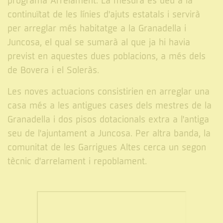
programa Arrelament. La mesura es deu a la
continuïtat de les línies d'ajuts estatals i servirà
per arreglar més habitatge a la Granadella i
Juncosa, el qual se sumarà al que ja hi havia
previst en aquestes dues poblacions, a més dels
de Bovera i el Soleràs.
Les noves actuacions consistirien en arreglar una
casa més a les antigues cases dels mestres de la
Granadella i dos pisos dotacionals extra a l'antiga
seu de l'ajuntament a Juncosa. Per altra banda, la
comunitat de les Garrigues Altes cerca un segon
tècnic d'arrelament i repoblament.