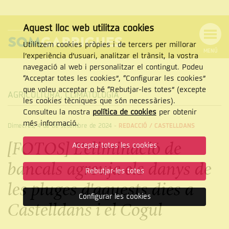
Aquest lloc web utilitza cookies
Utilitzem cookies pròpies i de tercers per millorar
MENÚ
l’experiència d’usuari, analitzar el trànsit, la vostra
MENÚ
Cercar
navegació al web i personalitzar el contingut. Podeu
DE
NAVEGACIÓ
Tanca
“Acceptar totes les cookies”, “Configurar les cookies”
que voleu acceptar o bé “Rebutjar-les totes” (excepte
AGRICULTURA
,
CLIMATOLOGIA
les cookies tècniques que són necessàries).
Consulteu la nostra
política de cookies
per obtenir
CERCAR
més informació.
Dimecres, 4 de de setembre de 2024
-
REDACCIÓ /
CASTELLDANS
[FOTOS] L'eliminació de
Accepta totes les cookies
bancals agreuja els danys de
Rebutjar-les totes
les pluges d'aquests dies a
Configurar les cookies
Castelldans i el Cogul