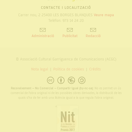
GARRIGUES
CONTACTE I LOCALITZACIÓ
Carrer nou, 2 25400 LES BORGES BLANQUES
Veure mapa
Telèfon: 973 14 24 20
Administració
Publicitat
Redacció
© Associació Cultural Garriguenca de Comunicacions (ACGC)
Nota legal
Politica de cookies
Crèdits
Reconeixement – No Comercial – Compartir Igual (by-nc-sa):
No es permet un ús
comercial de l’obra original ni de les possibles obres derivades, la distribució de les
quals s’ha de fer amb una llicència igual a la que regula l’obra original.