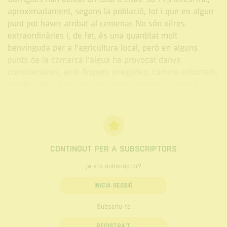
aproximadament, segons la població, tot i que en algun
punt pot haver arribat al centenar. No són xifres
extraordinàries i, de fet, és una quantitat molt
benvinguda per a l’agricultura local, però en alguns
punts de la comarca l’aigua ha provocat danys
considerables, amb finques anegades, camins esborrats,
argalls i dificultats per circular per alguna carretera...
CONTINGUT PER A SUBSCRIPTORS
Ja ets subscriptor?
INICIA SESSIÓ
Subscriu-te
REGISTRA'T