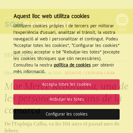
Aquest lloc web utilitza cookies
Utilitzem cookies pròpies i de tercers per millorar
MENÚ
l’experiència d’usuari, analitzar el trànsit, la vostra
MENÚ
Cercar
navegació al web i personalitzar el contingut. Podeu
DE
NAVEGACIÓ
Tanca
“Acceptar totes les cookies”, “Configurar les cookies”
que voleu acceptar o bé “Rebutjar-les totes” (excepte
DEMOGRAFIA
les cookies tècniques que són necessàries).
Consulteu la nostra
política de cookies
per obtenir
CERCAR
més informació.
Dijous, 12 de de setembre de 2024
-
REDACCIÓ /
L'ESPLUGA CALBA
Mor Mercè Rebordosa, una de
Accepta totes les cookies
les persones més grans de la
Rebutjar-les totes
comarca
Configurar les cookies
De l’Espluga Calba, va fer 104 anys el passat mes de
febrer.