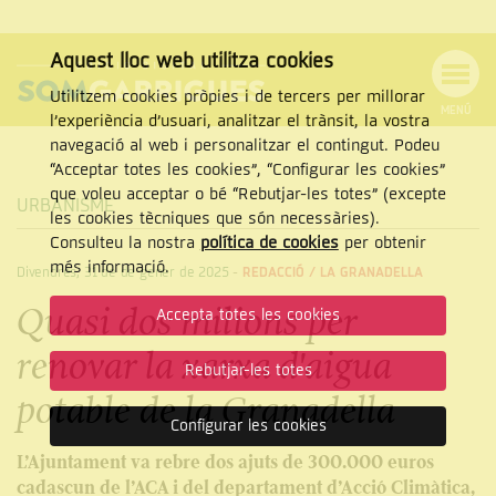
Aquest lloc web utilitza cookies
Utilitzem cookies pròpies i de tercers per millorar
MENÚ
l’experiència d’usuari, analitzar el trànsit, la vostra
MENÚ
Cercar
navegació al web i personalitzar el contingut. Podeu
DE
NAVEGACIÓ
Tanca
“Acceptar totes les cookies”, “Configurar les cookies”
que voleu acceptar o bé “Rebutjar-les totes” (excepte
URBANISME
les cookies tècniques que són necessàries).
Consulteu la nostra
política de cookies
per obtenir
CERCAR
més informació.
Divendres, 31 de de gener de 2025
-
REDACCIÓ /
LA GRANADELLA
Quasi dos milions per
Accepta totes les cookies
renovar la xarxa d'aigua
Rebutjar-les totes
potable de la Granadella
Configurar les cookies
L’Ajuntament va rebre dos ajuts de 300.000 euros
cadascun de l’ACA i del departament d’Acció Climàtica,