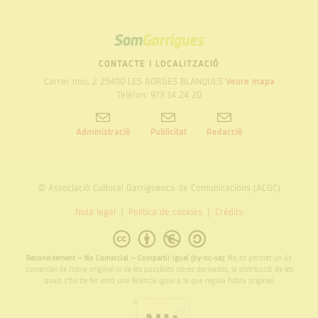
SOM
GARRIGUES
CONTACTE I LOCALITZACIÓ
Carrer nou, 2 25400 LES BORGES BLANQUES
Veure mapa
Telèfon: 973 14 24 20
Administració
Publicitat
Redacció
© Associació Cultural Garriguenca de Comunicacions (ACGC)
Nota legal
Politica de cookies
Crèdits
Reconeixement – No Comercial – Compartir Igual (by-nc-sa):
No es permet un ús
comercial de l’obra original ni de les possibles obres derivades, la distribució de les
quals s’ha de fer amb una llicència igual a la que regula l’obra original.