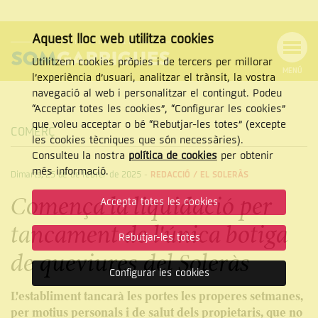
Aquest lloc web utilitza cookies
Utilitzem cookies pròpies i de tercers per millorar
MENÚ
l’experiència d’usuari, analitzar el trànsit, la vostra
MENÚ
Cercar
navegació al web i personalitzar el contingut. Podeu
DE
NAVEGACIÓ
Tanca
“Acceptar totes les cookies”, “Configurar les cookies”
que voleu acceptar o bé “Rebutjar-les totes” (excepte
COMERÇ
les cookies tècniques que són necessàries).
Consulteu la nostra
política de cookies
per obtenir
CERCAR
més informació.
Dimarts, 25 de de febrer de 2025
-
REDACCIÓ /
EL SOLERÀS
Comença la liquidació per
Accepta totes les cookies
tancament de l'única botiga
Rebutjar-les totes
de queviures del Soleràs
Configurar les cookies
L'establiment tancarà les portes les properes setmanes,
per motius personals i de salut dels propietaris, que no