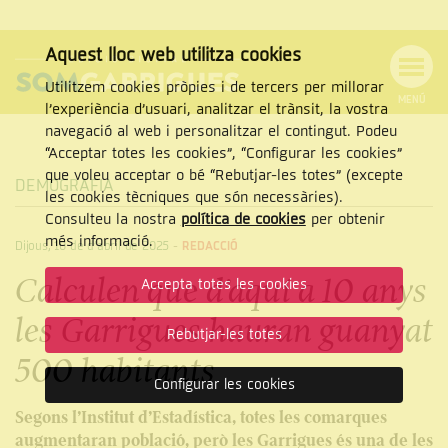
Aquest lloc web utilitza cookies
Utilitzem cookies pròpies i de tercers per millorar
MENÚ
l’experiència d’usuari, analitzar el trànsit, la vostra
MENÚ
Cercar
navegació al web i personalitzar el contingut. Podeu
DE
NAVEGACIÓ
Tanca
“Acceptar totes les cookies”, “Configurar les cookies”
que voleu acceptar o bé “Rebutjar-les totes” (excepte
DEMOGRAFIA
les cookies tècniques que són necessàries).
Consulteu la nostra
política de cookies
per obtenir
CERCAR
més informació.
Dijous, 10 de d’abril de 2025
-
REDACCIÓ
Calculen que d’aquí a 10 anys
Accepta totes les cookies
les Garrigues hauran guanyat
Rebutjar-les totes
500 habitants
Configurar les cookies
Segons l’Institut d’Estadística, totes les comarques
augmentaran població, però les Garrigues és una de les