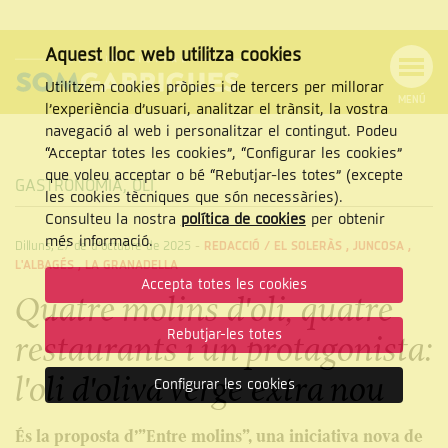
Aquest lloc web utilitza cookies
Utilitzem cookies pròpies i de tercers per millorar
MENÚ
l’experiència d’usuari, analitzar el trànsit, la vostra
MENÚ
Cercar
navegació al web i personalitzar el contingut. Podeu
DE
NAVEGACIÓ
Tanca
“Acceptar totes les cookies”, “Configurar les cookies”
que voleu acceptar o bé “Rebutjar-les totes” (excepte
GASTRONOMIA
,
OLI
les cookies tècniques que són necessàries).
Consulteu la nostra
política de cookies
per obtenir
CERCAR
més informació.
Dilluns, 27 de d’octubre de 2025
-
REDACCIÓ /
EL SOLERÀS
,
JUNCOSA
,
L'ALBAGÉS
,
LA GRANADELLA
Accepta totes les cookies
Quatre molins d'oli, quatre
Rebutjar-les totes
restaurants i un protagonista:
l'oli d'oliva verge extra nou
Configurar les cookies
És la proposta d’”Entre molins”, una iniciativa nova de