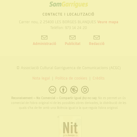
SOM
GARRIGUES
CONTACTE I LOCALITZACIÓ
Carrer nou, 2 25400 LES BORGES BLANQUES
Veure mapa
Telèfon: 973 14 24 20
Administració
Publicitat
Redacció
© Associació Cultural Garriguenca de Comunicacions (ACGC)
Nota legal
Politica de cookies
Crèdits
Reconeixement – No Comercial – Compartir Igual (by-nc-sa):
No es permet un ús
comercial de l’obra original ni de les possibles obres derivades, la distribució de les
quals s’ha de fer amb una llicència igual a la que regula l’obra original.