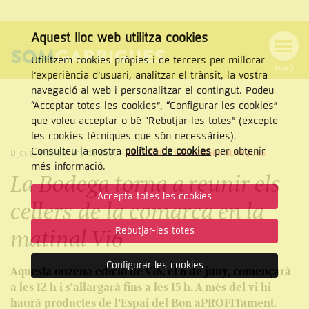
Aquest lloc web utilitza cookies
Utilitzem cookies pròpies i de tercers per millorar
MENÚ
l’experiència d’usuari, analitzar el trànsit, la vostra
MENÚ
Cercar
navegació al web i personalitzar el contingut. Podeu
DE
NAVEGACIÓ
Tanca
“Acceptar totes les cookies”, “Configurar les cookies”
que voleu acceptar o bé “Rebutjar-les totes” (excepte
les cookies tècniques que són necessàries).
Consulteu la nostra
política de cookies
per obtenir
Dijous, 4 de de juny de 2026
-
REDACCIÓ /
LES BORGES BLANQUES
CERCAR
més informació.
La Bodega torna a reunir els
Accepta totes les cookies
cellers de la comarca en la
Rebutjar-les totes
matinal Vi6
Configurar les cookies
Aquesta onzena edició de Vi6, el 6 de juny, començarà
a les 12 h i s'allargarà fins a les 15 h. A més del vi hi
haurà productes de l'Espai del Bon aPROFITament.