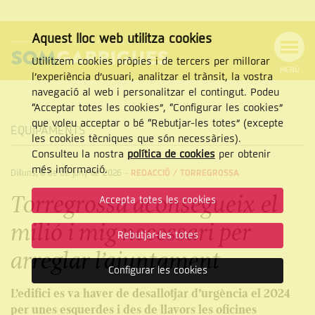
Aquest lloc web utilitza cookies
Utilitzem cookies pròpies i de tercers per millorar
MENÚ
l’experiència d’usuari, analitzar el trànsit, la vostra
MENÚ
Cercar
navegació al web i personalitzar el contingut. Podeu
DE
NAVEGACIÓ
Tanca
“Acceptar totes les cookies”, “Configurar les cookies”
que voleu acceptar o bé “Rebutjar-les totes” (excepte
EQUIPAMENTS
les cookies tècniques que són necessàries).
Consulteu la nostra
política de cookies
per obtenir
CERCAR
més informació.
Dilluns, 8 de de juny de 2026
-
REDACCIÓ /
TORREGROSSA
Torregrossa aconsegueix el
Accepta totes les cookies
milió i mig necessari per
Rebutjar-les totes
arreglar l’ajuntament
Configurar les cookies
L’edifici es va haver de desallotjar d’urgència el 2024
per unes esquerdes i des de llavors les oficines