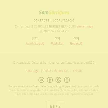
SOM
GARRIGUES
CONTACTE I LOCALITZACIÓ
Carrer nou, 2 25400 LES BORGES BLANQUES
Veure mapa
Telèfon: 973 14 24 20
Administració
Publicitat
Redacció
© Associació Cultural Garriguenca de Comunicacions (ACGC)
Nota legal
Politica de cookies
Crèdits
Reconeixement – No Comercial – Compartir Igual (by-nc-sa):
No es permet un ús
comercial de l’obra original ni de les possibles obres derivades, la distribució de les
quals s’ha de fer amb una llicència igual a la que regula l’obra original.