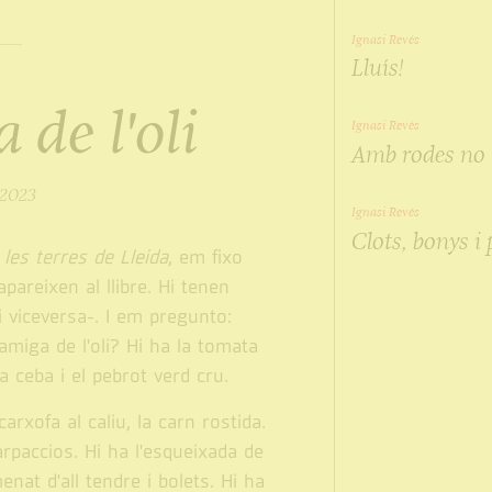
Ignasi Revés
Lluís!
 de l'oli
Ignasi Revés
Amb rodes no
 2023
Ignasi Revés
Clots, bonys i
e les terres de Lleida
, em fixo
pareixen al llibre. Hi tenen
i viceversa-. I em pregunto:
amiga de l'oli? Hi ha la tomata
la ceba i el pebrot verd cru.
carxofa al caliu, la carn rostida.
carpaccios. Hi ha l'esqueixada de
enat d'all tendre i bolets. Hi ha