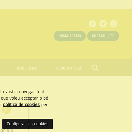
INICIA SESSIÓ
SUBSCRIU-TE
PUBLICITAT
HEMEROTECA
CERCAR
Tancar
, la vostra navegació al
” que voleu acceptar o bé
ra
política de cookies
per
Configurar les cookies
'OPINIÓ