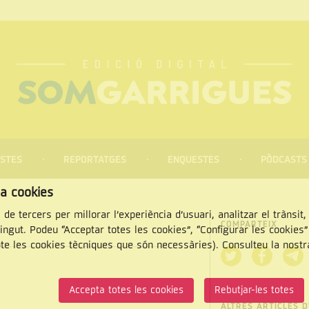
STES
REPORTATGES
ENQUESTES
PÒDCASTS
za cookies
 de tercers per millorar l’experiència d’usuari, analitzar el trànsit
COMPARTEIX
tingut. Podeu “Acceptar totes les cookies”, “Configurar les cookies
pte les cookies tècniques que són necessàries). Consulteu la nost
CERCAR
Accepta totes les cookies
Rebutjar-les totes
ALTRES ARTICLES D