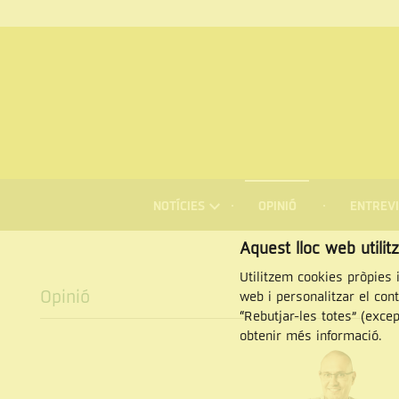
MENÚ
DE
NOTÍCIES
OPINIÓ
ENTREVI
NAVEGACIÓ
Cercar
Aquest lloc web utilit
Utilitzem cookies pròpies i
Opinió
web i personalitzar el con
“Rebutjar-les totes” (exce
obtenir més informació.