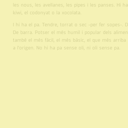
les nous, les avellanes, les pipes i les panses. Hi ha 
kiwi, el codonyat o la xocolata.
I hi ha el pa. Tendre, torrat o sec -per fer sopes-. 
De barra. Potser el més humil i popular dels alimen
també el més fàcil, el més bàsic, el que més arriba 
a l'origen. No hi ha pa sense oli, ni oli sense pa.