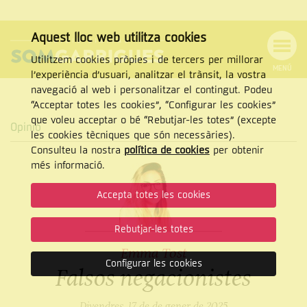
Aquest lloc web utilitza cookies
Utilitzem cookies pròpies i de tercers per millorar
MENÚ
l’experiència d’usuari, analitzar el trànsit, la vostra
MENÚ
Cercar
navegació al web i personalitzar el contingut. Podeu
DE
NAVEGACIÓ
Tanca
“Acceptar totes les cookies”, “Configurar les cookies”
que voleu acceptar o bé “Rebutjar-les totes” (excepte
Opinió
les cookies tècniques que són necessàries).
Consulteu la nostra
política de cookies
per obtenir
CERCAR
més informació.
Accepta totes les cookies
Rebutjar-les totes
Emma Tost
Configurar les cookies
Falsos negacionistes
Divendres, 17 de de gener de 2025