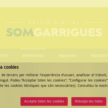
STES
REPORTATGES
ENQUESTES
PÒDCASTS
za cookies
 de tercers per millorar l’experiència d’usuari, analitzar el trànsit
tingut. Podeu “Acceptar totes les cookies”, “Configurar les cookies
pte les cookies tècniques que són necessàries). Consulteu la nost
CERCAR
Accepta totes les cookies
Rebutjar-les totes