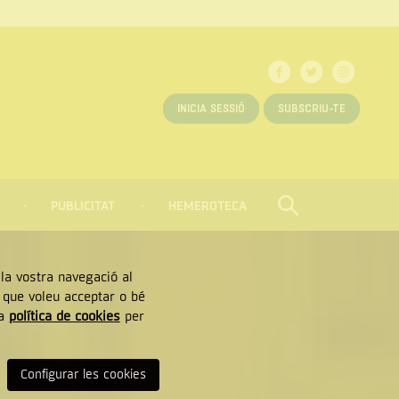
INICIA SESSIÓ
SUBSCRIU-TE
PUBLICITAT
HEMEROTECA
CERCAR
Tancar
, la vostra navegació al
” que voleu acceptar o bé
ra
política de cookies
per
Configurar les cookies