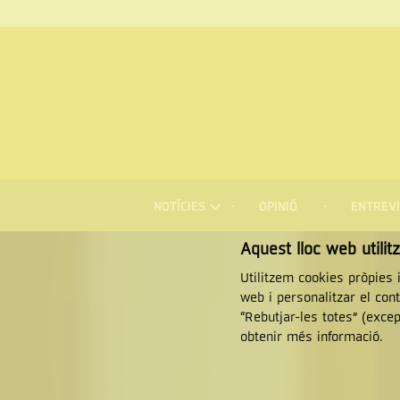
Menú
NOTÍCIES
OPINIÓ
ENTREVI
de
navegació
Cercar
Aquest lloc web utilit
Utilitzem cookies pròpies i
web i personalitzar el con
“Rebutjar-les totes” (exce
obtenir més informació.