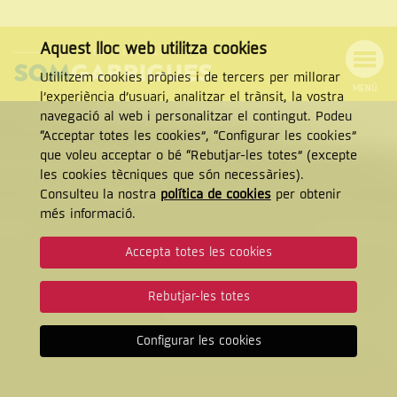
Aquest lloc web utilitza cookies
Utilitzem cookies pròpies i de tercers per millorar
MENÚ
l’experiència d’usuari, analitzar el trànsit, la vostra
Menú
Cercar
navegació al web i personalitzar el contingut. Podeu
de
Tanca
“Acceptar totes les cookies”, “Configurar les cookies”
navegació
que voleu acceptar o bé “Rebutjar-les totes” (excepte
les cookies tècniques que són necessàries).
Consulteu la nostra
política de cookies
per obtenir
CERCAR
més informació.
Accepta totes les cookies
Rebutjar-les totes
Configurar les cookies