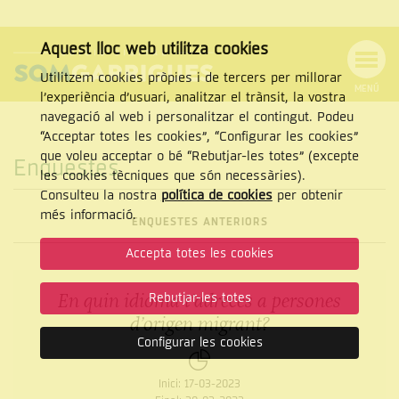
Aquest lloc web utilitza cookies
Utilitzem cookies pròpies i de tercers per millorar
MENÚ
l’experiència d’usuari, analitzar el trànsit, la vostra
MENÚ
Cercar
navegació al web i personalitzar el contingut. Podeu
DE
NAVEGACIÓ
Tanca
“Acceptar totes les cookies”, “Configurar les cookies”
que voleu acceptar o bé “Rebutjar-les totes” (excepte
Enquestes
les cookies tècniques que són necessàries).
Consulteu la nostra
política de cookies
per obtenir
CERCAR
més informació.
ENQUESTES ANTERIORS
Accepta totes les cookies
En quin idioma t’adreces a persones
Rebutjar-les totes
d’origen migrant?
Configurar les cookies
Inici:
17-03-2023